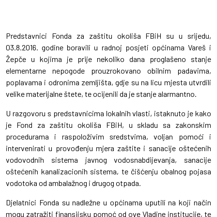
Predstavnici Fonda za zaštitu okoliša FBiH su u srijedu,
03.8.2016. godine boravili u radnoj posjeti općinama Vareš i
Žepče u kojima je prije nekoliko dana proglašeno stanje
elementarne nepogode prouzrokovano obilnim padavima,
poplavama i odronima zemljišta, gdje su na licu mjesta utvrdili
velike materijalne štete, te ocijenili da je stanje alarmantno.
U razgovoru s predstavnicima lokalnih vlasti, istaknuto je kako
je Fond za zaštitu okoliša FBiH, u skladu sa zakonskim
procedurama i raspoloživim sredstvima, voljan pomoći i
intervenirati u provođenju mjera zaštite i sanacije oštećenih
vodovodnih sistema javnog vodosnabdijevanja, sanacije
oštećenih kanalizacionih sistema, te čišćenju obalnog pojasa
vodotoka od ambalažnog i drugog otpada.
Djelatnici Fonda su nadležne u općinama uputili na koji način
mogu zatražiti finansijsku pomoć od ove Vladine institucije, te