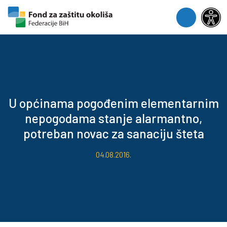
Skip to content
Skip to footer
Menu
U općinama pogođenim elementarnim
nepogodama stanje alarmantno,
potreban novac za sanaciju šteta
04.08.2016.