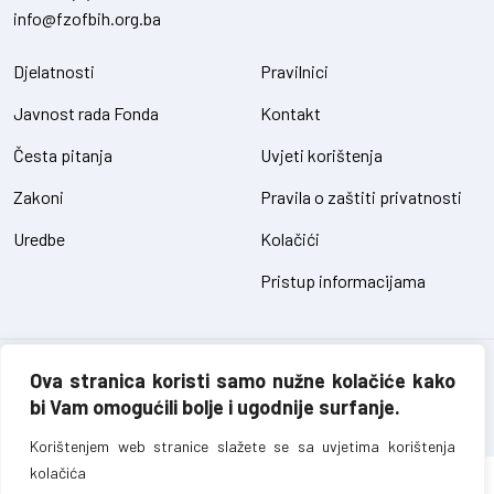
info@fzofbih.org.ba
Djelatnosti
Pravilnici
Javnost rada Fonda
Kontakt
Česta pitanja
Uvjeti korištenja
Zakoni
Pravila o zaštiti privatnosti
Uredbe
Kolačići
Pristup informacijama
Fond za zaštitu okoliša FBiH – sva prava pridržana // design and
Ova stranica koristi samo nužne kolačiće kako
development
SIK
bi Vam omogućili bolje i ugodnije surfanje.
Korištenjem web stranice slažete se sa uvjetima korištenja
kolačića