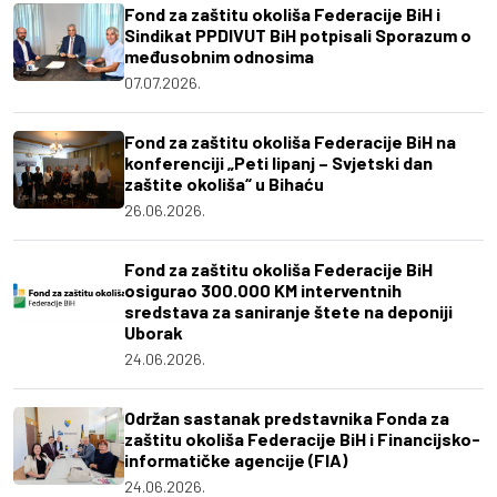
Fond za zaštitu okoliša Federacije BiH i
Sindikat PPDIVUT BiH potpisali Sporazum o
međusobnim odnosima
07.07.2026.
Fond za zaštitu okoliša Federacije BiH na
konferenciji „Peti lipanj – Svjetski dan
zaštite okoliša“ u Bihaću
26.06.2026.
Fond za zaštitu okoliša Federacije BiH
osigurao 300.000 KM interventnih
sredstava za saniranje štete na deponiji
Uborak
24.06.2026.
Održan sastanak predstavnika Fonda za
zaštitu okoliša Federacije BiH i Financijsko-
informatičke agencije (FIA)
24.06.2026.