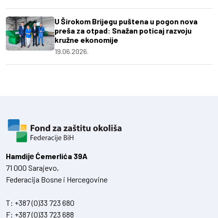
U Širokom Brijegu puštena u pogon nova
preša za otpad: Snažan poticaj razvoju
kružne ekonomije
19.06.2026.
Hamdiје Ćemerlića 39A
71 000 Sarajevo,
Federacija Bosne i Hercegovine
T:
+387 (0)33 723 680
F:
+387 (0)33 723 688