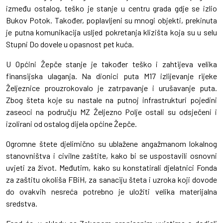
između ostalog, teško je stanje u centru grada gdje se izlio
Bukov Potok. Također, poplavljeni su mnogi objekti, prekinuta
je putna komunikacija usljed pokretanja klizišta koja su u selu
Stupni Do dovele u opasnost pet kuća.
U Općini Žepče stanje je također teško i zahtijeva velika
finansijska ulaganja. Na dionici puta M17 izlijevanje rijeke
Željeznice prouzrokovalo je zatrpavanje i urušavanje puta.
Zbog šteta koje su nastale na putnoj infrastrukturi pojedini
zaseoci na području MZ Željezno Polje ostali su odsječeni i
izolirani od ostalog dijela općine Žepče.
Ogromne štete djelimično su ublažene angažmanom lokalnog
stanovništva i civilne zaštite, kako bi se uspostavili osnovni
uvjeti za život. Međutim, kako su konstatirali djelatnici Fonda
za zaštitu okoliša FBiH, za sanaciju šteta i uzroka koji dovode
do ovakvih nesreća potrebno je uložiti velika materijalna
sredstva.