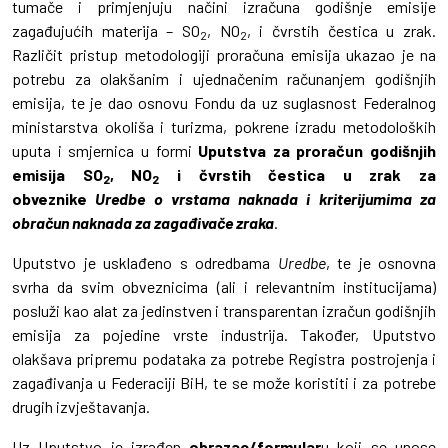
tumače i primjenjuju načini izračuna godišnje emisije
zagađujućih materija – SO
, NO
, i čvrstih čestica u zrak.
2
2
Različit pristup metodologiji proračuna emisija ukazao je na
potrebu za olakšanim i ujednačenim računanjem godišnjih
emisija, te je dao osnovu Fondu da uz suglasnost Federalnog
ministarstva okoliša i turizma, pokrene izradu metodoloških
uputa i smjernica u formi
Uputstva za proračun godišnjih
emisija SO
, NO
i čvrstih čestica u zrak za
2
2
obveznike
Uredbe o vrstama naknada i kriterijumima za
obračun naknada za zagađivače zraka
.
Uputstvo je usklađeno s odredbama
Uredbe
, te je osnovna
svrha da svim obveznicima (ali i relevantnim institucijama)
posluži kao alat za jedinstven i transparentan izračun godišnjih
emisija za pojedine vrste industrija. Također, Uputstvo
olakšava pripremu podataka za potrebe Registra postrojenja i
zagađivanja u Federaciji BiH, te se može koristiti i za potrebe
drugih izvještavanja.
Uz Uputstvo je izrađen
obrazac/formular
u koji se unose