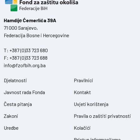
Hamdiје Ćemerlića 39A
71 000 Sarajevo,
Federacija Bosne i Hercegovine
T:
+387 (0)33 723 680
F:
+387 (0)33 723 688
info@fzofbih.org.ba
Djelatnosti
Pravilnici
Javnost rada Fonda
Kontakt
Česta pitanja
Uvjeti korištenja
Zakoni
Pravila o zaštiti privatnosti
Uredbe
Kolačići
Pristup informacijama