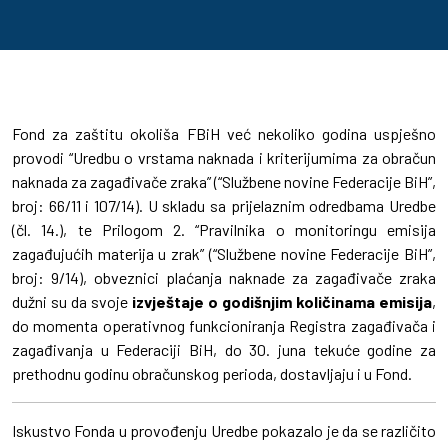
Fond za zaštitu okoliša FBiH već nekoliko godina uspješno
provodi “Uredbu o vrstama naknada i kriterijumima za obračun
naknada za zagađivače zraka” (“Službene novine Federacije BiH”,
broj: 66/11 i 107/14). U skladu sa prijelaznim odredbama Uredbe
(čl. 14.), te Prilogom 2. “Pravilnika o monitoringu emisija
zagađujućih materija u zrak” (“Službene novine Federacije BiH”,
broj: 9/14), obveznici plaćanja naknade za zagađivače zraka
dužni su da svoje
izvještaje o godišnjim količinama emisija
,
do momenta operativnog funkcioniranja Registra zagađivača i
zagađivanja u Federaciji BiH, do 30. juna tekuće godine za
prethodnu godinu obračunskog perioda, dostavljaju i u Fond.
Iskustvo Fonda u provođenju Uredbe pokazalo je da se različito