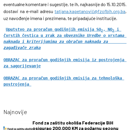
eventualne komentare i sugestije, te ih, najkasnije do 15.10.2015.
dostavi na e-mail adresu
tatjana.kapetanović@fzofbih.org.ba
,
uz navođenje imena i prezimena, te pripadajuće institucije.
Uputstvo za proračun godišnjih emisija SO
, NO
 i 
2
2
čvrstih čestica u zrak za obveznike 
Uredbe o vrstama 
naknada i kriterijumima za obračun naknada za           
zagađivače zraka
OBRAZAC za proračun godišnjih emisija iz postrojenja 
za sagorijevanje
OBRAZAC za proračun godišnjih emisija za tehnološka 
postrojenja 
Najnovije
Fond za zaštitu okoliša Federacije BiH
osigurao 200.000 KM za požarnu sezonu