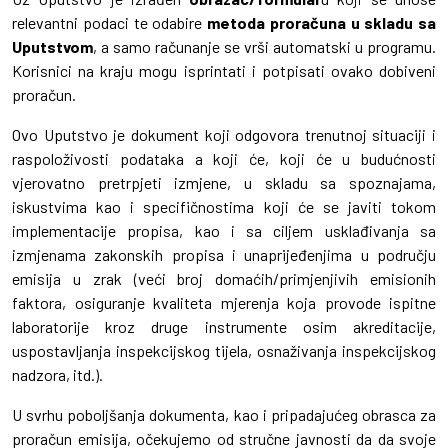
relevantni podaci te odabire
metoda proračuna u skladu sa
Uputstvom
, a samo računanje se vrši automatski u programu.
Korisnici na kraju mogu isprintati i potpisati ovako dobiveni
proračun.
Ovo Uputstvo je dokument koji odgovora trenutnoj situaciji i
raspoloživosti podataka a koji će, koji će u budućnosti
vjerovatno pretrpjeti izmjene, u skladu sa spoznajama,
iskustvima kao i specifičnostima koji će se javiti tokom
implementacije propisa, kao i sa ciljem usklađivanja sa
izmjenama zakonskih propisa i unaprijeđenjima u području
emisija u zrak (veći broj domaćih/primjenjivih emisionih
faktora, osiguranje kvaliteta mjerenja koja provode ispitne
laboratorije kroz druge instrumente osim akreditacije,
uspostavljanja inspekcijskog tijela, osnaživanja inspekcijskog
nadzora, itd.).
U svrhu poboljšanja dokumenta, kao i pripadajućeg obrasca za
proračun emisija, očekujemo od stručne javnosti da da svoje