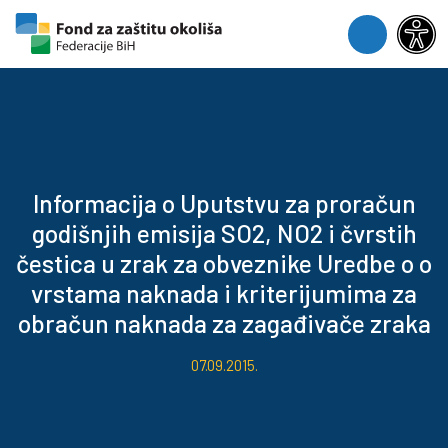
Skip to content
Skip to footer
Menu
Informacija o Uputstvu za proračun
godišnjih emisija SO2, NO2 i čvrstih
čestica u zrak za obveznike Uredbe o o
vrstama naknada i kriterijumima za
obračun naknada za zagađivače zraka
07.09.2015.