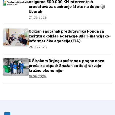
osigurao 300.000 KM interventnih
sredstava za saniranje štete na deponiji
Uborak
24.06.2026.
Održan sastanak predstavnika Fonda za
zaštitu okoliša Federacije BiH i Financijsko-
informatičke agencije (FIA)
24.06.2026.
U Širokom Brijegu puštena u pogon nova
preša za otpad: Snažan poticaj razvoju
kružne ekonomije
19.06.2026.