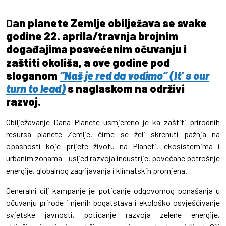
D
an planete Zemlje obilježava se svake
godine 22. aprila/travnja brojnim
događajima posvećenim očuvanju i
zaštiti okoliša, a ove godine pod
sloganom
“Naš je red da vodimo” (It’ s our
turn to lead)
s naglaskom na održivi
razvoj.
Obilježavanje Dana Planete usmjereno je ka zaštiti prirodnih
resursa planete Zemlje, čime se želi skrenuti pažnja na
opasnosti koje prijete životu na Planeti, ekosistemima i
urbanim zonama – usljed razvoja industrije, povećane potrošnje
energije, globalnog zagrijavanja i klimatskih promjena.
Generalni cilj kampanje je poticanje odgovornog ponašanja u
očuvanju prirode i njenih bogatstava i ekološko osvješćivanje
svjetske javnosti, poticanje razvoja zelene energije,