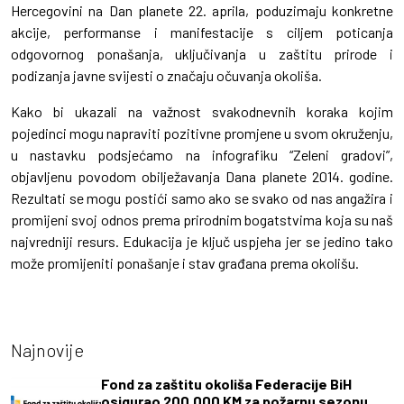
Hercegovini na Dan planete 22. aprila, poduzimaju konkretne
akcije, performanse i manifestacije s ciljem poticanja
odgovornog ponašanja, uključivanja u zaštitu prirode i
podizanja javne svijesti o značaju očuvanja okoliša.
Kako bi ukazali na važnost svakodnevnih koraka kojim
pojedinci mogu napraviti pozitivne promjene u svom okruženju,
u nastavku podsjećamo na infografiku “Zeleni gradovi”,
objavljenu povodom obilježavanja Dana planete 2014. godine.
Rezultati se mogu postići samo ako se svako od nas angažira i
promijeni svoj odnos prema prirodnim bogatstvima koja su naš
najvredniji resurs. Edukacija je ključ uspjeha jer se jedino tako
može promijeniti ponašanje i stav građana prema okolišu.
Najnovije
Fond za zaštitu okoliša Federacije BiH
osigurao 200.000 KM za požarnu sezonu