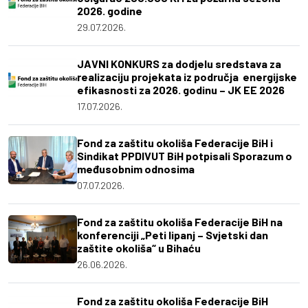
2026. godine
29.07.2026.
JAVNI KONKURS za dodjelu sredstava za
realizaciju projekata iz područja energijske
efikasnosti za 2026. godinu – JK EE 2026
17.07.2026.
Fond za zaštitu okoliša Federacije BiH i
Sindikat PPDIVUT BiH potpisali Sporazum o
međusobnim odnosima
07.07.2026.
Fond za zaštitu okoliša Federacije BiH na
konferenciji „Peti lipanj – Svjetski dan
zaštite okoliša“ u Bihaću
26.06.2026.
Fond za zaštitu okoliša Federacije BiH