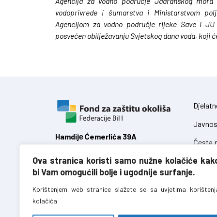
Agencija za vodno područje Jadranskog mora u
vodoprivrede i šumarstva i Ministarstvom pol
Agencijom za vodno područje rijeke Save i JU „
posvećen obilježavanju Svjetskog dana voda, koji ć
Djelatn
Javnos
Hamdiје Ćemerlića 39A
Česta p
71 000 Sarajevo,
Ova stranica koristi samo nužne kolačiće kak
Federacija Bosne i Hercegovine
Zakoni
bi Vam omogućili bolje i ugodnije surfanje.
Uredbe
T:
+387 (0)33 723 680
Korištenjem web stranice slažete se sa uvjetima korištenj
F:
+387 (0)33 723 688
kolačića
info@fzofbih.org.ba