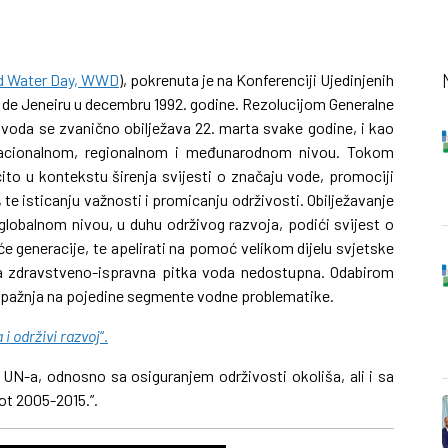
d Water Day, WWD
), pokrenuta je na Konferenciji Ujedinjenih
o de Jeneiru u decembru 1992. godine. Rezolucijom Generalne
 voda se zvanično obilježava 22. marta svake godine, i kao
 nacionalnom, regionalnom i međunarodnom nivou. Tokom
ito u kontekstu širenja svijesti o značaju vode, promociji
te isticanju važnosti i promicanju održivosti. Obilježavanje
lobalnom nivou, u duhu održivog razvoja, podići svijest o
e generacije, te apelirati na pomoć velikom dijelu svjetske
oga zdravstveno-ispravna pitka voda nedostupna. Odabirom
i pažnja na pojedine segmente vodne problematike.
 i održivi razvoj
“.
 UN-a, odnosno sa osiguranjem održivosti okoliša, ali i sa
ot 2005-2015.”.