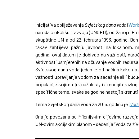
Inicijativa obilježavanja
Svjetskog dana voda
(
Worl
naroda o okolišu i razvoju (UNCED), održanoj u Ri
skupštine UN-a od 22. februara 1993. godine, Dan
takav zahtijeva pažnju javnosti na lokalnom,
godina, ovaj datum je dobivao na važnosti, naroč
aktivnosti usmjerenih na očuvanje vodnih resursa, 
Svjetskog dana voda jedan je od načina kako na g
važnosti upravljanja vodom za sadašnje ali i buduć
populacije kojima je, nažalost, iz mnogih razl
specifične teme, svake se godine nastoji skrenut
Tema Svjetskog dana voda za 2015. godinu je
„
Voda
Ona je povezana sa Milenijskim ciljevima razvoja
UN-ovim akcijskim planom – decenija “Voda za živ