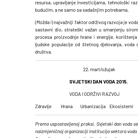
resursa, upravljanje investicijama, tehnološki ra
budućim, a ne samo sa sadašnjim potrebama.
(Možda i) najvažniji faktor održivog razvoja je vod
sastavni dio, strateški važan u smanjenju sir
procesa proizvodnje hrane i energije, korištenja 
ljudske populacije od štetnog djelovanja, voda
društva.
22. mart/ožujak
SVJETSKI DAN VODA
VODA I ODRŽIVI RAZVOJ
Zdravlje Hrana Urbanizacija Ekosistemi 
Prema uspostavljenoj praksi, Svjetski dan voda se
naizmjeničnoj organizaciji institucija sektora vod