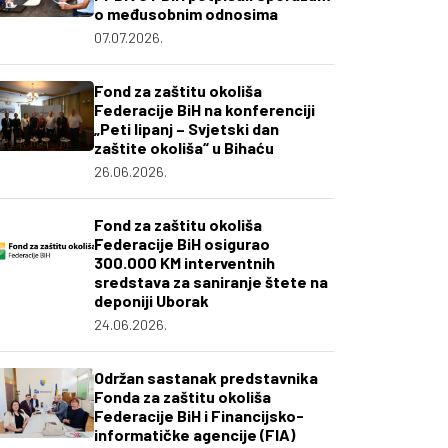
o međusobnim odnosima
07.07.2026.
Fond za zaštitu okoliša
Federacije BiH na konferenciji
„Peti lipanj – Svjetski dan
zaštite okoliša“ u Bihaću
26.06.2026.
Fond za zaštitu okoliša
Federacije BiH osigurao
300.000 KM interventnih
sredstava za saniranje štete na
deponiji Uborak
24.06.2026.
Održan sastanak predstavnika
Fonda za zaštitu okoliša
Federacije BiH i Financijsko-
informatičke agencije (FIA)