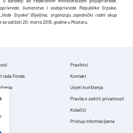
 saradnji sa Federalnim ministarstvom poljoprivrede,
joprivrede, šumarstva i vodoprivrede Republike Srpske,
Vode Srpske“ Bijeljina, organizuju zajednički radni skup
e se održati 20. marta 2015. godine u Mostaru.
osti
Pravilnici
t rada Fonda
Kontakt
itanja
Uvjeti korištenja
o
Pravila o zaštiti privatnosti
Kolačići
a
Pristup informacijama