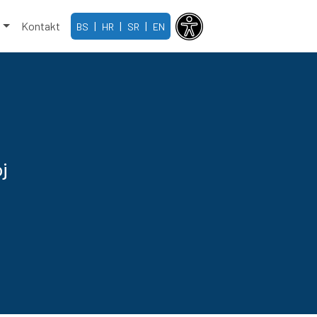
e
Kontakt
|
|
|
BS
HR
SR
EN
oj