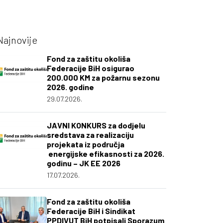
Najnovije
Fond za zaštitu okoliša
Federacije BiH osigurao
200.000 KM za požarnu sezonu
2026. godine
29.07.2026.
JAVNI KONKURS za dodjelu
sredstava za realizaciju
projekata iz područja
energijske efikasnosti za 2026.
godinu – JK EE 2026
17.07.2026.
Fond za zaštitu okoliša
Federacije BiH i Sindikat
PPDIVUT BiH potpisali Sporazum