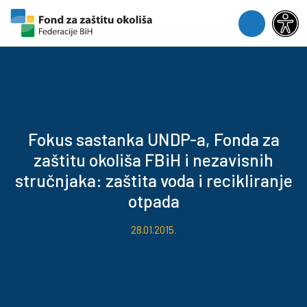
Skip to content
Skip to footer
Menu
Fokus sastanka UNDP-a, Fonda za
zaštitu okoliša FBiH i nezavisnih
stručnjaka: zaštita voda i recikliranje
otpada
28.01.2015.