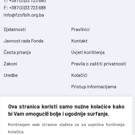
T:
+387 (0)33 723 680
F:
+387 (0)33 723 688
info@fzofbih.org.ba
Djelatnosti
Pravilnici
Javnost rada Fonda
Kontakt
Česta pitanja
Uvjeti korištenja
Zakoni
Pravila o zaštiti privatnosti
Uredbe
Kolačići
Pristup informacijama
Ova stranica koristi samo nužne kolačiće kako
Fond za zaštitu okoliša FBiH – sva prava pridržana // design and
bi Vam omogućili bolje i ugodnije surfanje.
development
SIK
Korištenjem web stranice slažete se sa uvjetima korištenja
kolačića