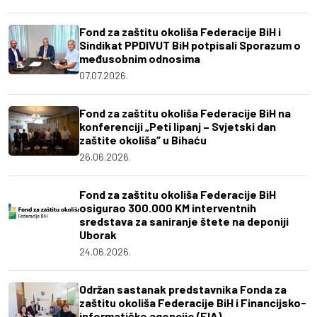
Fond za zaštitu okoliša Federacije BiH i
Sindikat PPDIVUT BiH potpisali Sporazum o
međusobnim odnosima
07.07.2026.
Fond za zaštitu okoliša Federacije BiH na
konferenciji „Peti lipanj – Svjetski dan
zaštite okoliša“ u Bihaću
26.06.2026.
Fond za zaštitu okoliša Federacije BiH
osigurao 300.000 KM interventnih
sredstava za saniranje štete na deponiji
Uborak
24.06.2026.
Održan sastanak predstavnika Fonda za
zaštitu okoliša Federacije BiH i Financijsko-
informatičke agencije (FIA)