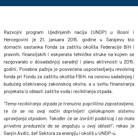
Razvojni program Ujedinjenih nacija (UNDP) u Bosni i
Hercegovini je 21. januara 2015. godine u Sarajevu bio
domaćin sastanka Fonda za zaštitu okoliša Federacije BiH i
pravnih, finansijskih i eskperata tehničke struke na kojem se
razgovaralo o dosadašnjoj saradnji i planu aktivnosti u 2015.
godini. Posebna pažnja je posvećena uspostavljanju revolving
fonda pri Fondu za zaštitu okoliša FBiH, na osnovu sadašnjeg i
budućeg očekivanog zakonskog okvira, a u svrhu finansiranja
projekata iz oblasti zaštite voda i recikliranja otpada.
“Tema recikliranja otpada je trenutno poprilično zapostavljena,
te će se na ovaj način doprinijeti cjelokupnom sistemu
upravljanja otpadom. Također će se izvršiti podsticaj i za mala
privatna preduzeća da se angažuju u ovoj oblasti
”, rekao je
Sanjin Avdić, šef Sektora za energiju i okoliš u UNDP-u.