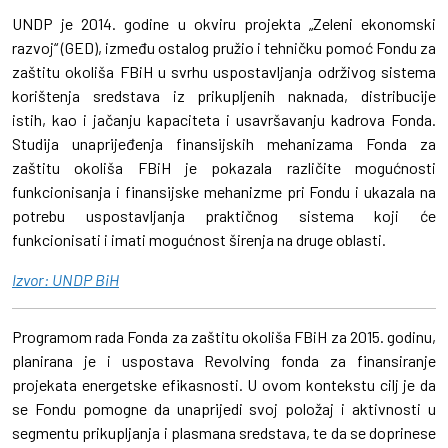
UNDP je 2014. godine u okviru projekta „Zeleni ekonomski
razvoj“ (GED), između ostalog pružio i tehničku pomoć Fondu za
zaštitu okoliša FBiH u svrhu uspostavljanja održivog sistema
korištenja sredstava iz prikupljenih naknada, distribucije
istih, kao i jačanju kapaciteta i usavršavanju kadrova Fonda.
Studija unaprijeđenja finansijskih mehanizama Fonda za
zaštitu okoliša FBiH je pokazala različite mogućnosti
funkcionisanja i finansijske mehanizme pri Fondu i ukazala na
potrebu uspostavljanja praktičnog sistema koji će
funkcionisati i imati mogućnost širenja na druge oblasti.
Izvor: UNDP BiH
Programom rada Fonda za zaštitu okoliša FBiH za 2015. godinu,
planirana je i uspostava Revolving fonda za finansiranje
projekata energetske efikasnosti. U ovom kontekstu cilj je da
se Fondu pomogne da unaprijedi svoj položaj i aktivnosti u
segmentu prikupljanja i plasmana sredstava, te da se doprinese