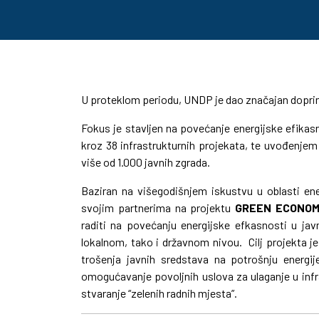
U proteklom periodu, UNDP je dao značajan doprin
Fokus je stavljen na povećanje energijske efikas
kroz 38 infrastrukturnih projekata, te uvođenje
više od 1.000 javnih zgrada.
Baziran na višegodišnjem iskustvu u oblasti ene
svojim partnerima na projektu
GREEN ECONOM
raditi na povećanju energijske efkasnosti u jav
lokalnom, tako i državnom nivou. Cilj projekta j
trošenja javnih sredstava na potrošnju energije 
omogućavanje povoljnih uslova za ulaganje u inf
stvaranje “zelenih radnih mjesta”.