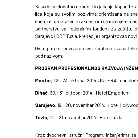
Kako bi se dodatno doprinijelo jačanju kapaciteta
lica koja su svojim pozivima orjentisana na ener
energije, sa izraženim akcentom na inženjere maš
partnerstvu sa Federalnim fondom za zaštitu 
Sarajevo i CRP Tuzla, kreirao je i organizovao novi
Ovim putem, pozivamo sva zainteresovana tehnič
pod nazivom:
PROGRAM PROFESIONALNOG RAZVOJA INŽE
Mostar
, 22. i 23. oktobar 2014., INTERA Tehnološ
Bihać
, 30. i 31. oktobar 2014., Hotel Emporium
Sarajevo
, 19. i 20. novembar 2014., Hotel Hollywo
Tuzla
, 20. i 21. novembar 2014., Hotel Tuzla
Kroz dvodnevni stručni Program, inženjerima se 