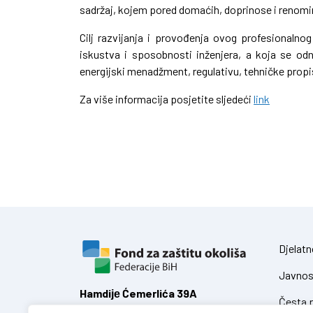
sadržaj, kojem pored domaćih, doprinose i renomir
Cilj razvijanja i provođenja ovog profesionalnog
iskustva i sposobnosti inženjera, a koja se odn
energijski menadžment, regulativu, tehničke propis
Za više informacija posjetite sljedeći
link
Djelatn
Javnos
Hamdiје Ćemerlića 39A
Česta p
71 000 Sarajevo,