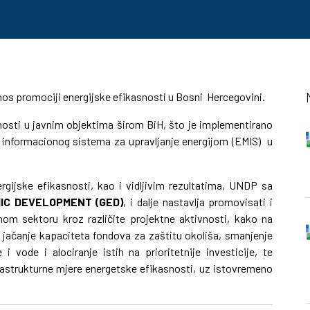
os promociji energijske efikasnosti u Bosni Hercegovini.
nosti u javnim objektima širom BiH, što je implementirano
m informacionog sistema za upravljanje energijom (EMIS) u
rgijske efikasnosti, kao i vidljivim rezultatima, UNDP sa
IC DEVELOPMENT (GED)
, i dalje nastavlja promovisati i
nom sektoru kroz različite projektne aktivnosti, kako na
e jačanje kapaciteta fondova za zaštitu okoliša, smanjenje
i vode i alociranje istih na prioritetnije investicije, te
rastrukturne mjere energetske efikasnosti, uz istovremeno