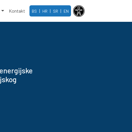
e
Kontakt
|
|
|
BS
HR
SR
EN
 energijske
ijskog