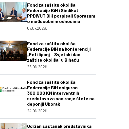
Fond za zaštitu okoliša
Federacije BiH i Sindikat
PPDIVUT BiH potpisali Sporazum
o međusobnim odnosima
07.07.2026.
Fond za zaštitu okoliša
Federacije BiH na konferenciji
„Peti lipanj – Svjetski dan
zaštite okoliša“ u Bihaću
26.06.2026.
Fond za zaštitu okoliša
Federacije BiH osigurao
300.000 KM interventnih
sredstava za saniranje štete na
deponiji Uborak
24.06.2026.
Održan sastanak predstavnika