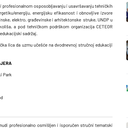
 i profesionalnom osposobljavanju i usavršavanju tehničkih
getiku/energiju, energijsku efikasnost i obnovljive izvore
inske, elektro, građevinske i arhitektonske struke, UNDP u
okoliša, a pod tehničkom podrškom organizacija CETEOR
 edukacijski sadržaj.
ka lica da uzmu učešće na dvodnevnoj stručnoj edukaciji
NJERA
ki Park
od
nudi profesionalno osmišljen i isporučen stručni tematski