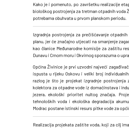
Kako je i pomenuto, po završetku realizacije etapa I 
biološkog postrojenja za tretman otpadnih voda 
potrebama obuhvata u prvom planskom periodu.
Izgradnja postrojenja za prečišćavanje otpadnih 
planu, jer će značajno utjecati na smanjenje za
kao članice Međunarodne komisije za zaštitu re
Dunavu i Crnom moru i Okvirnog sporazuma o upra
Općina Živinice je prvi uzvodni najveći zagađivač
ispusta u rijeku Oskovu i veliki broj individualn
razlog je što je projekat izgradnje postrojenja
kolektora za otpadne vode iz domaćinstava i ind
jezera, ekološki prioritet nultog značaja. Pro
tehnoloških voda i ekološka degradacija akumul
Modrac postane istinski resurs pitke vode za općin
Realizacija projekata zaštite voda, koji za cilj i