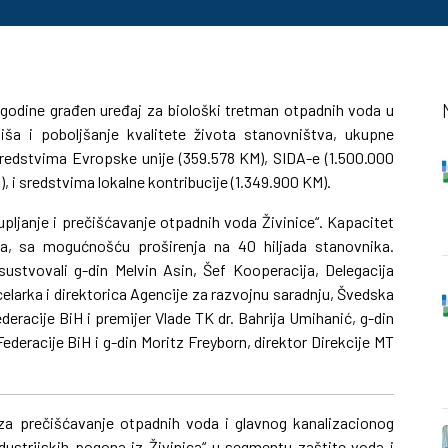
 godine građen uređaj za biološki tretman otpadnih voda u
iša i poboljšanje kvalitete života stanovništva, ukupne
an sredstvima Evropske unije (359.578 KM), SIDA-e (1.500.000
, i sredstvima lokalne kontribucije (1.349.900 KM).
upljanje i prečišćavanje otpadnih voda Živinice“. Kapacitet
ka, sa mogućnošću proširenja na 40 hiljada stanovnika.
ustvovali g-din Melvin Asin, Šef Kooperacija, Delegacija
larka i direktorica Agencije za razvojnu saradnju, Švedska
eracije BiH i premijer Vlade TK dr. Bahrija Umihanić, g-din
Federacije BiH i g-din Moritz Freyborn, direktor Direkcije MT
 za prečišćavanje otpadnih voda i glavnog kanalizacionog
ustrijskih pogona iz Živinica“ u segmentu zaštite voda i