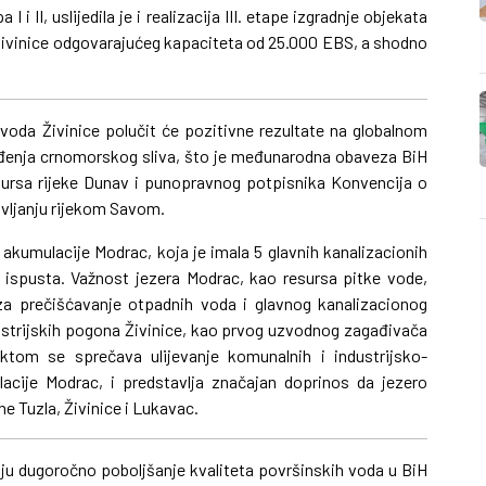
i II, uslijedila je i realizacija III. etape izgradnje objekata
Živinice odgovarajućeg kapaciteta od 25.000 EBS, a shodno
voda Živinice polučit će pozitivne rezultate na globalnom
gađenja crnomorskog sliva, što je međunarodna obaveza BiH
sursa rijeke Dunav i punopravnog potpisnika Konvencija o
vljanju rijekom Savom.
 akumulacije Modrac, koja je imala 5 glavnih kanalizacionih
ih ispusta. Važnost jezera Modrac, kao resursa pitke vode,
 za prečišćavanje otpadnih voda i glavnog kanalizacionog
ustrijskih pogona Živinice, kao prvog uzvodnog zagađivača
jektom se sprečava ulijevanje komunalnih i industrijsko-
acije Modrac, i predstavlja značajan doprinos da jezero
e Tuzla, Živinice i Lukavac.
maju dugoročno poboljšanje kvaliteta površinskih voda u BiH