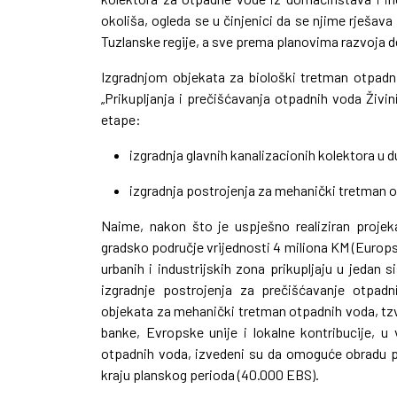
okoliša, ogleda se u činjenici da se njime rješav
Tuzlanske regije, a sve prema planovima razvoja d
Izgradnjom objekata za biološki tretman otpadn
„Prikupljanja i prečišćavanja otpadnih voda Živin
etape:
izgradnja glavnih kanalizacionih kolektora u d
izgradnja postrojenja za mehanički tretman 
Naime, nakon što je uspješno realiziran projeka
gradsko područje vrijednosti 4 miliona KM (Europsk
urbanih i industrijskih zona prikupljaju u jeda
izgradnje postrojenja za prečišćavanje otpadn
objekata za mehanički tretman otpadnih voda, tzv.
banke, Evropske unije i lokalne kontribucije, u
otpadnih voda, izvedeni su da omoguće obradu pro
kraju planskog perioda (40.000 EBS).