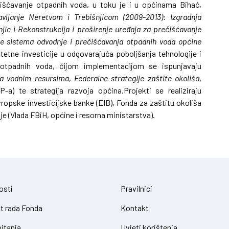
ečišćavanje otpadnih voda, u toku je i u općinama Bihać,
vljanje Neretvom i Trebišnjicom (2009-2013): Izgradnja
jic i Rekonstrukcija i proširenje uređaja za prečišćavanje
je sistema odvodnje i prečišćavanja otpadnih voda općine
itetne investicije u odgovarajuća poboljšanja tehnologije i
je otpadnih voda, čijom implementacijom se ispunjavaju
nja vodnim resursima
,
Federalne strategije zaštite okoliša
,
-a) te strategija razvoja općina.Projekti se realiziraju
opske investicijske banke (EIB), Fonda za zaštitu okoliša
je (Vlada FBiH, općine i resorna ministarstva).
osti
Pravilnici
t rada Fonda
Kontakt
itanja
Uvjeti korištenja