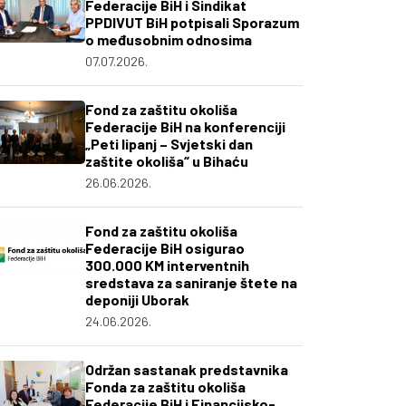
Federacije BiH i Sindikat
PPDIVUT BiH potpisali Sporazum
o međusobnim odnosima
07.07.2026.
Fond za zaštitu okoliša
Federacije BiH na konferenciji
„Peti lipanj – Svjetski dan
zaštite okoliša“ u Bihaću
26.06.2026.
Fond za zaštitu okoliša
Federacije BiH osigurao
300.000 KM interventnih
sredstava za saniranje štete na
deponiji Uborak
24.06.2026.
Održan sastanak predstavnika
Fonda za zaštitu okoliša
Federacije BiH i Financijsko-