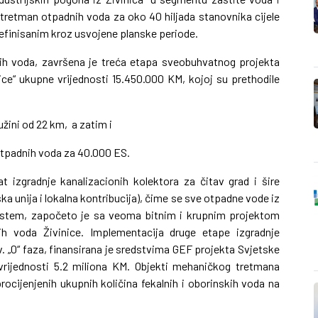
a tretman otpadnih voda za oko 40 hiljada stanovnika cijele
efinisanim kroz usvojene planske periode.
ih voda, završena je treća etapa sveobuhvatnog projekta
ice“ ukupne vrijednosti 15.450.000 KM, kojoj su prethodile
užini od 22 km, a zatim i
otpadnih voda za 40.000 ES.
t izgradnje kanalizacionih kolektora za čitav grad i šire
a unija i lokalna kontribucija), čime se sve otpadne vode iz
n sistem, započeto je sa veoma bitnim i krupnim projektom
ih voda Živinice. Implementacija druge etape izgradnje
 „0“ faza, finansirana je sredstvima GEF projekta Svjetske
 vrijednosti 5.2 miliona KM. Objekti mehaničkog tretmana
cijenjenih ukupnih količina fekalnih i oborinskih voda na