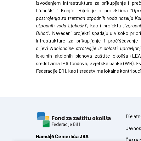
izvođenjem infrastrukture za prikupljanje i pr
Ljubuški i Konjic. Riječ je o projektima “
Upra
postrojenja za tretman otpadnih voda naselja Kon
otpadnih voda Ljubuški
”, kao i projektu „
Izgradn
Bihać
“. Navedeni projekti spadaju u visoko prior
infrastrukture za prikupljanje i pročišćavan
ciljevi
Nacionalne strategije iz oblasti upravlja
lokalnih akcionih planova zaštite okoliša (LEAP
sredstvima IPA fondova, Svjetske banke (WB), Evr
Federacije BiH, kao i sredstvima lokalne kontribuci
Djelatn
Javnos
Hamdiје Ćemerlića 39A
Česta p