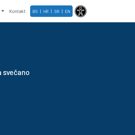
e
Kontakt
|
|
|
BS
HR
SR
EN
a svečano