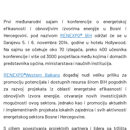
Prvi međunarodni sajam i konferencije o energetskoj
efikasnosti i obnovljivim izvorima energije u Bosni i
Hercegovini, pod nazivom
RENEXPO® BiH
održat će se u
Sarajevu 5. i 6. novembra 2014. godine u hotelu Hollywood.
Na sajmu se očekuje oko 70 izlagača, preko 400 učesnika
konferencije i više od 3000 posjetilaca među kojima i domaćih
predstavnika općina, ministarstava i naučnih institucija.
RENEXPO®Western Balkans
događaj nudi veliku priliku za
promociju potencijala i dostupnih resursa širom BiH pogodnih
za razvoj projekata iz oblasti energetske efikasnosti i
obnovljivih izvora energije, otvaranje novih investicijskih
mogućnosti ovog sektora, jednako kao i promociju aktuelnih
i implementiranih projekata lokalnih zajednica i svih aktivnosti
energetskog sektora Bosne i Hercegovine.
S ciljem povezivanja projektnih partnera i lidera sa tržišta