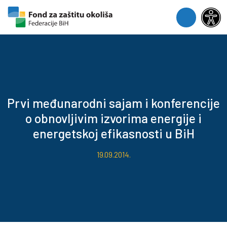
Skip to content
Skip to footer
Menu
Prvi međunarodni sajam i konferencije
o obnovljivim izvorima energije i
energetskoj efikasnosti u BiH
19.09.2014.