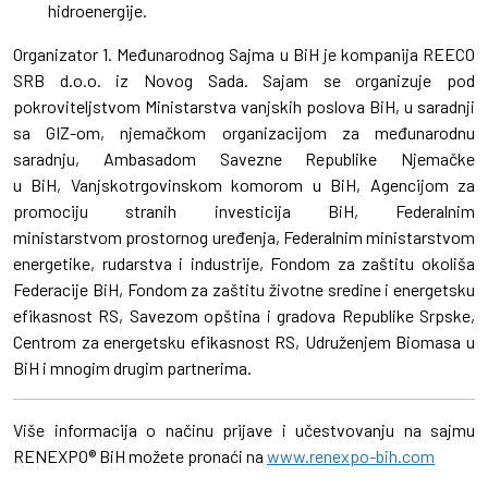
hidroenergije.
Organizator 1. Međunarodnog Sajma u BiH je kompanija REECO
SRB d.o.o. iz Novog Sada. Sajam se organizuje pod
pokroviteljstvom Ministarstva vanjskih poslova BiH, u saradnji
sa GIZ-om, njemačkom organizacijom za međunarodnu
saradnju, Ambasadom Savezne Republike Njemačke
u BiH, Vanjskotrgovinskom komorom u BiH, Agencijom za
promociju stranih investicija BiH, Federalnim
ministarstvom prostornog uređenja, Federalnim ministarstvom
energetike, rudarstva i industrije, Fondom za zaštitu okoliša
Federacije BiH, Fondom za zaštitu životne sredine i energetsku
efikasnost RS, Savezom opština i gradova Republike Srpske,
Centrom za energetsku efikasnost RS, Udruženjem Biomasa u
BiH i mnogim drugim partnerima.
Više informacija o načinu prijave i učestvovanju na sajmu
RENEXPO® BiH možete pronaći na
www.renexpo-bih.com