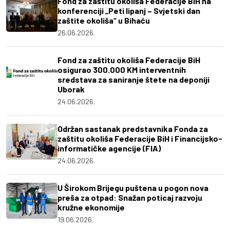
Fond za zaštitu okoliša Federacije BiH na
konferenciji „Peti lipanj – Svjetski dan
zaštite okoliša“ u Bihaću
26.06.2026.
Fond za zaštitu okoliša Federacije BiH
osigurao 300.000 KM interventnih
sredstava za saniranje štete na deponiji
Uborak
24.06.2026.
Održan sastanak predstavnika Fonda za
zaštitu okoliša Federacije BiH i Financijsko-
informatičke agencije (FIA)
24.06.2026.
U Širokom Brijegu puštena u pogon nova
preša za otpad: Snažan poticaj razvoju
kružne ekonomije
19.06.2026.