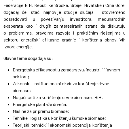
Federacije BiH, Republike Srpske, Srbije, Hrvatske i Crne Gore,
događaj će istaći najnovije studije slučaja i istovremeno
posredovati u povezivanju investitora, međunarodnih
eksperata kao i drugih zainteresiranih strana da diskutuju
o problemima, pravcima razvoja i praktičnim rješenjima u
sektoru energijski efikasne gradnje i korištenja obnovljivih
izvora energije.
Glavne teme događaja su:
Energetska efikasnost u zgradarstvu, industriji i javnom
sektoru;
Zakonski i institucionalni okvir za korištenje drvne
biomase;
Mogućnosti za korištenje drvne biomase u BiH;
Energetske plantaže drveća;
Mašine za pripremu biomase;
Tehnike i logistika u korištenju šumske biomase;
Teorijski, tehnički i ekonomski potencijal korištenja