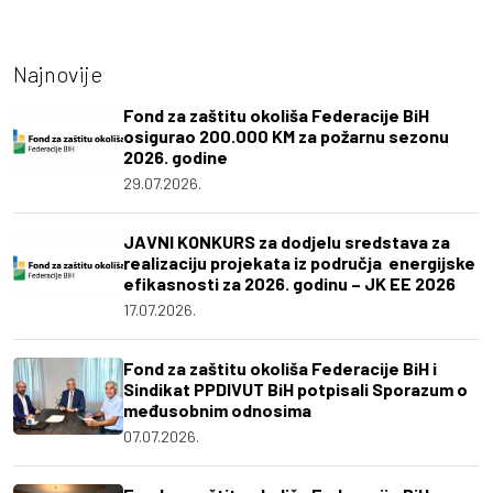
Najnovije
Fond za zaštitu okoliša Federacije BiH
osigurao 200.000 KM za požarnu sezonu
2026. godine
29.07.2026.
JAVNI KONKURS za dodjelu sredstava za
realizaciju projekata iz područja energijske
efikasnosti za 2026. godinu – JK EE 2026
17.07.2026.
Fond za zaštitu okoliša Federacije BiH i
Sindikat PPDIVUT BiH potpisali Sporazum o
međusobnim odnosima
07.07.2026.