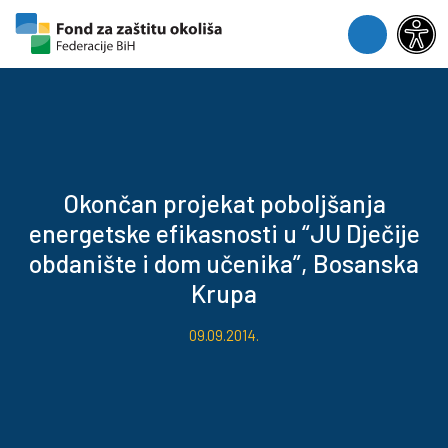
Skip to content
Skip to footer
Menu
Okončan projekat poboljšanja
energetske efikasnosti u “JU Dječije
obdanište i dom učenika”, Bosanska
Krupa
09.09.2014.