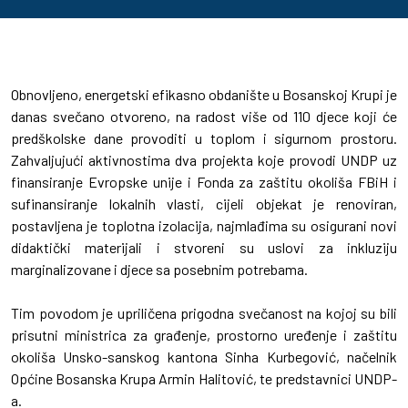
Obnovljeno, energetski efikasno obdanište u Bosanskoj Krupi je
danas svečano otvoreno, na radost više od 110 djece koji će
predškolske dane provoditi u toplom i sigurnom prostoru.
Zahvaljujući aktivnostima dva projekta koje provodi UNDP uz
finansiranje Evropske unije i Fonda za zaštitu okoliša FBiH i
sufinansiranje lokalnih vlasti, cijeli objekat je renoviran,
postavljena je toplotna izolacija, najmlađima su osigurani novi
didaktički materijali i stvoreni su uslovi za inkluziju
marginalizovane i djece sa posebnim potrebama.
Tim povodom je upriličena prigodna svečanost na kojoj su bili
prisutni ministrica za građenje, prostorno uređenje i zaštitu
okoliša Unsko-sanskog kantona Sinha Kurbegović, načelnik
Općine Bosanska Krupa Armin Halitović, te predstavnici UNDP-
a.