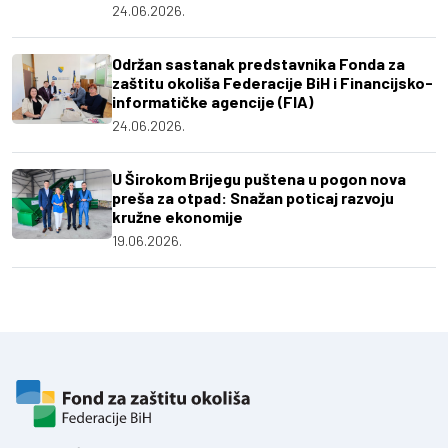
24.06.2026.
Održan sastanak predstavnika Fonda za
zaštitu okoliša Federacije BiH i Financijsko-
informatičke agencije (FIA)
24.06.2026.
U Širokom Brijegu puštena u pogon nova
preša za otpad: Snažan poticaj razvoju
kružne ekonomije
19.06.2026.