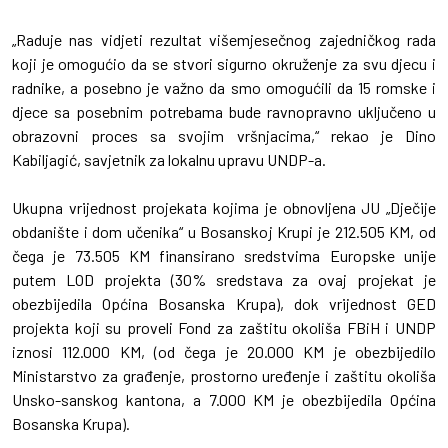
„Raduje nas vidjeti rezultat višemjesečnog zajedničkog rada
koji je omogućio da se stvori sigurno okruženje za svu djecu i
radnike, a posebno je važno da smo omogućili da 15 romske i
djece sa posebnim potrebama bude ravnopravno uključeno u
obrazovni proces sa svojim vršnjacima,“ rekao je Dino
Kabiljagić, savjetnik za lokalnu upravu UNDP-a.
Ukupna vrijednost projekata kojima je obnovljena JU „Dječije
obdanište i dom učenika“ u Bosanskoj Krupi je 212.505 KM, od
čega je 73.505 KM finansirano sredstvima Europske unije
putem LOD projekta (30% sredstava za ovaj projekat je
obezbijedila Općina Bosanska Krupa), dok vrijednost GED
projekta koji su proveli Fond za zaštitu okoliša FBiH i UNDP
iznosi 112.000 KM, (od čega je 20.000 KM je obezbijedilo
Ministarstvo za građenje, prostorno uređenje i zaštitu okoliša
Unsko-sanskog kantona, a 7.000 KM je obezbijedila Općina
Bosanska Krupa).