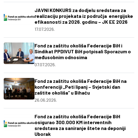
JAVNI KONKURS za dodjelu sredstava za
realizaciju projekata iz područja energijske
efikasnosti za 2026. godinu – JK EE 2026
17.07.2026.
Fond za zaštitu okoliša Federacije BiH i
Sindikat PPDIVUT BiH potpisali Sporazum o
međusobnim odnosima
07.07.2026.
Fond za zaštitu okoliša Federacije BiH na
konferenciji „Peti lipanj – Svjetski dan
zaštite okoliša“ u Bihaću
26.06.2026.
Fond za zaštitu okoliša Federacije BiH
osigurao 300.000 KM interventnih
sredstava za saniranje štete na deponiji
Uborak