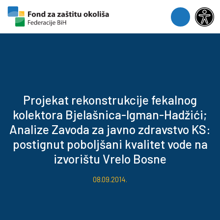
Skip to content
Skip to footer
Menu
Projekat rekonstrukcije fekalnog
kolektora Bjelašnica-Igman-Hadžići;
Analize Zavoda za javno zdravstvo KS:
postignut poboljšani kvalitet vode na
izvorištu Vrelo Bosne
08.09.2014.