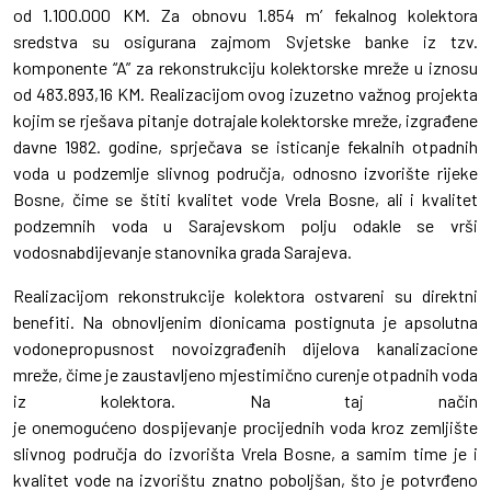
od 1.100.000 KM. Za obnovu 1.854 m’ fekalnog kolektora
sredstva su osigurana zajmom Svjetske banke iz tzv.
komponente “A” za rekonstrukciju kolektorske mreže u iznosu
od 483.893,16 KM. Realizacijom ovog izuzetno važnog projekta
kojim se rješava pitanje dotrajale kolektorske mreže, izgrađene
davne 1982. godine, sprječava se isticanje fekalnih otpadnih
voda u podzemlje slivnog područja, odnosno izvorište rijeke
Bosne, čime se štiti kvalitet vode Vrela Bosne, ali i kvalitet
podzemnih voda u Sarajevskom polju odakle se vrši
vodosnabdijevanje stanovnika grada Sarajeva.
Realizacijom rekonstrukcije kolektora ostvareni su direktni
benefiti. Na obnovljenim dionicama postignuta je apsolutna
vodonepropusnost novoizgrađenih dijelova kanalizacione
mreže, čime je zaustavljeno mjestimično curenje otpadnih voda
iz kolektora. Na taj način
je onemogućeno dospijevanje procijednih voda kroz zemljište
slivnog područja do izvorišta Vrela Bosne, a samim time je i
kvalitet vode na izvorištu znatno poboljšan, što je potvrđeno