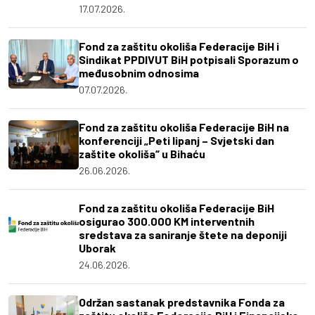
17.07.2026.
Fond za zaštitu okoliša Federacije BiH i
Sindikat PPDIVUT BiH potpisali Sporazum o
međusobnim odnosima
07.07.2026.
Fond za zaštitu okoliša Federacije BiH na
konferenciji „Peti lipanj – Svjetski dan
zaštite okoliša“ u Bihaću
26.06.2026.
Fond za zaštitu okoliša Federacije BiH
osigurao 300.000 KM interventnih
sredstava za saniranje štete na deponiji
Uborak
24.06.2026.
Održan sastanak predstavnika Fonda za