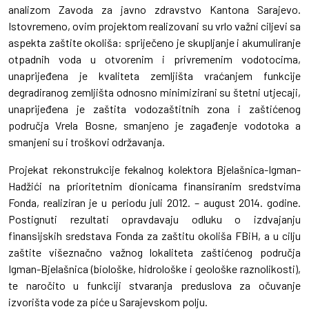
analizom Zavoda za javno zdravstvo Kantona Sarajevo.
Istovremeno, ovim projektom realizovani su vrlo važni ciljevi sa
aspekta zaštite okoliša: spriječeno je skupljanje i akumuliranje
otpadnih voda u otvorenim i privremenim vodotocima,
unaprijeđena je kvaliteta zemljišta vraćanjem funkcije
degradiranog zemljišta odnosno minimizirani su štetni utjecaji,
unaprijeđena je zaštita vodozaštitnih zona i zaštićenog
područja Vrela Bosne, smanjeno je zagađenje vodotoka a
smanjeni su i troškovi održavanja.
Projekat rekonstrukcije fekalnog kolektora Bjelašnica-Igman-
Hadžići na prioritetnim dionicama finansiranim sredstvima
Fonda, realiziran je u periodu juli 2012. – august 2014. godine.
Postignuti rezultati opravdavaju odluku o izdvajanju
finansijskih sredstava Fonda za zaštitu okoliša FBiH, a u cilju
zaštite višeznačno važnog lokaliteta zaštićenog područja
Igman-Bjelašnica (biološke, hidrološke i geološke raznolikosti),
te naročito u funkciji stvaranja preduslova za očuvanje
izvorišta vode za piće u Sarajevskom polju.