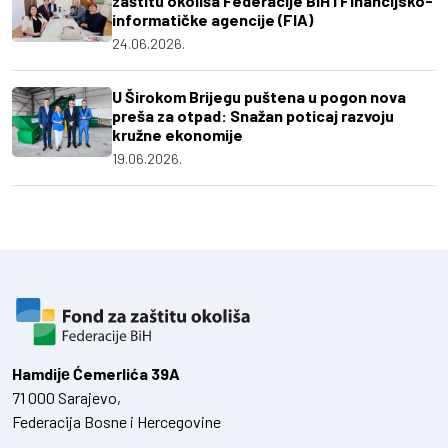
zaštitu okoliša Federacije BiH i Financijsko-
informatičke agencije (FIA)
24.06.2026.
U Širokom Brijegu puštena u pogon nova
preša za otpad: Snažan poticaj razvoju
kružne ekonomije
19.06.2026.
Hamdiје Ćemerlića 39A
71 000 Sarajevo,
Federacija Bosne i Hercegovine