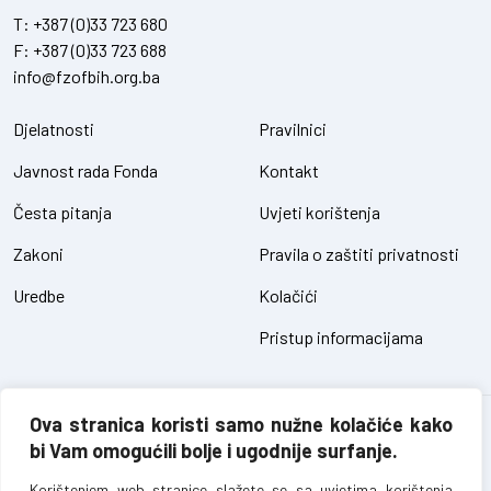
T:
+387 (0)33 723 680
F:
+387 (0)33 723 688
info@fzofbih.org.ba
Djelatnosti
Pravilnici
Javnost rada Fonda
Kontakt
Česta pitanja
Uvjeti korištenja
Zakoni
Pravila o zaštiti privatnosti
Uredbe
Kolačići
Pristup informacijama
Ova stranica koristi samo nužne kolačiće kako
Fond za zaštitu okoliša FBiH – sva prava pridržana // design and
bi Vam omogućili bolje i ugodnije surfanje.
development
SIK
Korištenjem web stranice slažete se sa uvjetima korištenja