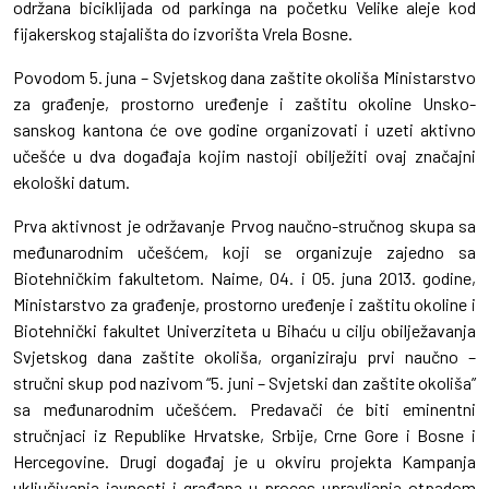
održana biciklijada od parkinga na početku Velike aleje kod
fijakerskog stajališta do izvorišta Vrela Bosne.
Povodom 5. juna – Svjetskog dana zaštite okoliša Ministarstvo
za građenje, prostorno uređenje i zaštitu okoline Unsko-
sanskog kantona će ove godine organizovati i uzeti aktivno
učešće u dva događaja kojim nastoji obilježiti ovaj značajni
ekološki datum.
Prva aktivnost je održavanje Prvog naučno-stručnog skupa sa
međunarodnim učešćem, koji se organizuje zajedno sa
Biotehničkim fakultetom. Naime, 04. i 05. juna 2013. godine,
Ministarstvo za građenje, prostorno uređenje i zaštitu okoline i
Biotehnički fakultet Univerziteta u Bihaću u cilju obilježavanja
Svjetskog dana zaštite okoliša, organiziraju prvi naučno –
stručni skup pod nazivom “5. juni – Svjetski dan zaštite okoliša”
sa međunarodnim učešćem. Predavači će biti eminentni
stručnjaci iz Republike Hrvatske, Srbije, Crne Gore i Bosne i
Hercegovine. Drugi događaj je u okviru projekta Kampanja
uključivanja javnosti i građana u proces upravljanja otpadom