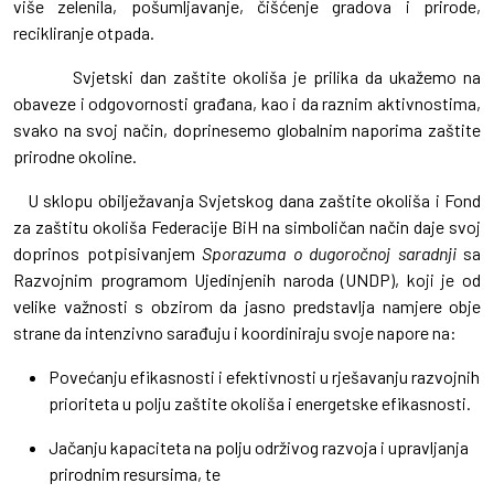
više zelenila, pošumljavanje, čišćenje gradova i prirode,
recikliranje otpada.
Svjetski dan zaštite okoliša je prilika da ukažemo na
obaveze i odgovornosti građana, kao i da raznim aktivnostima,
svako na svoj način, doprinesemo globalnim naporima zaštite
prirodne okoline.
U sklopu obilježavanja Svjetskog dana zaštite okoliša i Fond
za zaštitu okoliša Federacije BiH na simboličan način daje svoj
doprinos potpisivanjem
Sporazuma o dugoročnoj saradnji
sa
Razvojnim programom Ujedinjenih naroda (UNDP), koji je od
velike važnosti s obzirom da jasno predstavlja namjere obje
strane da intenzivno sarađuju i koordiniraju svoje napore na:
Povećanju efikasnosti i efektivnosti u rješavanju razvojnih
prioriteta u polju zaštite okoliša i energetske efikasnosti.
Jačanju kapaciteta na polju održivog razvoja i upravljanja
prirodnim resursima, te