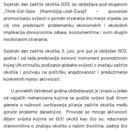
Svjetski dan zaštite okoliša 2013. se obilježava pod sloganom
„
Think-Eat-Save (Razmišljaj-Jedi-Čuvaj)
” – posvećen
promovisanju svijesti o potrebi stvaranja što manje otpada, za
cilj ima predstaviti problematiku ekonomskih i ekoloških
implikacija donosiocima odluka, konzumentima i svim drugim
involviranim stranama.
Svjetski dan zaštite okoliša, 5. juni, prvi put je obilježen 1972.
godine i od tada predstavlja osnovni instrument posredstvom
kojeg UN stimulišu podizanje globalne svijesti o značaju zaštite
okoliša i pozivaju na političku angažovanost i preduzimanje
konkretnih mjera i aktivnosti.
U proteklih četrdeset godina obilježavanje je izraslo u jedan
od najjačih mehanizama kojima se podiže svijest ljudi širom
planeta o nužnosti uvrštavanja pitanja zaštite okoliša među
goruće probleme današnjice. Provode se mnoge aktivnosti
diljem svijeta kojima se štiti okoliš kao što su: educiranje
stanovništva o značaju okoliša u našim životima, sadnja što