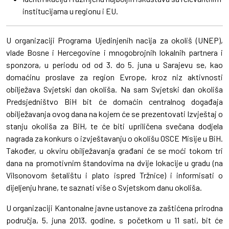
institucijama u regionu i EU.
U organizaciji Programa Ujedinjenih nacija za okoliš (UNEP),
vlade Bosne i Hercegovine i mnogobrojnih lokalnih partnera i
sponzora, u periodu od od 3. do 5. juna u Sarajevu se, kao
domaćinu proslave za region Evrope, kroz niz aktivnosti
obilježava Svjetski dan okoliša. Na sam Svjetski dan okoliša
Predsjedništvo BiH bit će domaćin centralnog događaja
obilježavanja ovog dana na kojem će se prezentovati Izvještaj o
stanju okoliša za BiH, te će biti upriličena svečana dodjela
nagrada za konkurs o izvještavanju o okolišu OSCE Misije u BiH.
Također, u okviru obilježavanja građani će se moći tokom tri
dana na promotivnim štandovima na dvije lokacije u gradu (na
Vilsonovom šetalištu i plato ispred Tržnice) i informisati o
dijeljenju hrane, te saznati više o Svjetskom danu okoliša.
U organizaciji Kantonalne javne ustanove za zaštićena prirodna
područja, 5. juna 2013. godine, s početkom u 11 sati, bit će