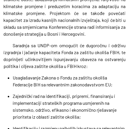
klimatske promjene i preduzetim koracima za adaptaciju na
klimatske promjene. Projektom će se takođe povećati
kapacitet za izradu kasnijih nacionalnih izvještaja, koji će biti u
skladu sa smjernicama Konferencije strana radi informisanja za
donošenje strategija u Bosni i Hercegovini.
Saradnja sa UNDP-om omogućit će dugoročnu i održivu
izgradnja i jačanje kapaciteta Fonda za zaštitu okoliša FBiH, te
doprinijeti učinkovitijem ispunjavanju obaveza na ostvarenju
politika i ciljeva zaštite okoliša u FBiH kroz:
Usaglašavanje Zakona o Fondu za zaštitu okoliša
Federacije BiH sa relevantnim zakonodavstvom EU;
Zajednički rad na identifikaciji, pripremi, finansiranju i
implementaciji strateških programa usmjerenih na
sistemsko, održivo, efikasno i ekonomično rješavanje
prioriteta iz oblasti zaštite okoliša;
Identifikaciju i razmjenu najboljih iskustava sa relevantnim