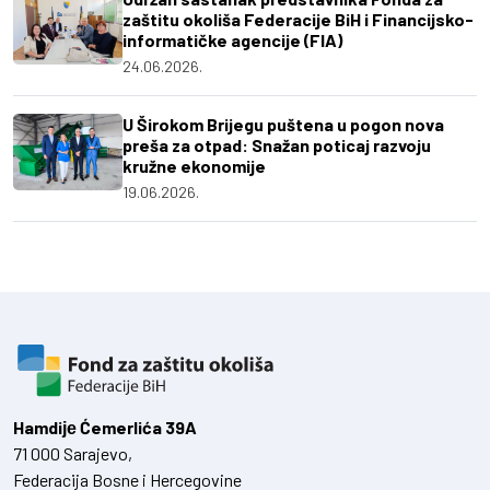
zaštitu okoliša Federacije BiH i Financijsko-
informatičke agencije (FIA)
24.06.2026.
U Širokom Brijegu puštena u pogon nova
preša za otpad: Snažan poticaj razvoju
kružne ekonomije
19.06.2026.
Hamdiје Ćemerlića 39A
71 000 Sarajevo,
Federacija Bosne i Hercegovine