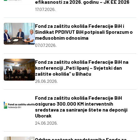
efikasnosti za 2026. godinu – JK EE 2026
17.07.2026.
Fond za zaštitu okoliša Federacije BiH i
Sindikat PPDIVUT BiH potpisali Sporazum o
međusobnim odnosima
07.07.2026.
Fond za zaštitu okoliša Federacije BiH na
konferenciji „Peti lipanj – Svjetski dan
zaštite okoliša“ u Bihaću
26.06.2026.
Fond za zaštitu okoliša Federacije BiH
osigurao 300.000 KM interventnih
sredstava za saniranje štete na deponiji
Uborak
24.06.2026.
Održan sastanak predstavnika Fonda za