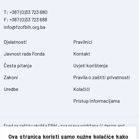
T:
+387 (0)33 723 680
F:
+387 (0)33 723 688
info@fzofbih.org.ba
Djelatnosti
Pravilnici
Javnost rada Fonda
Kontakt
Česta pitanja
Uvjeti korištenja
Zakoni
Pravila o zaštiti privatnosti
Uredbe
Kolačići
Pristup informacijama
Fond za zaštitu okoliša FBiH – sva prava pridržana // design and
development
SIK
Ova stranica koristi samo nužne kolačiće kako