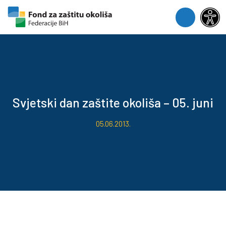
Skip to content
Skip to footer
Menu
Svjetski dan zaštite okoliša – 05. juni
05.06.2013.