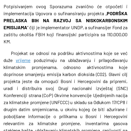
Potpisivanjem ovog Sporazuma zvanično će otpočeti i
implementacija Ugovora o sufinansiranju projekta „
PODRŠKA
PRELASKA BIH NA RAZVOJ SA NISKOKARBONSKIM
EMISIJAMA
” čiji je implementator UNDP, a sufinansijer Fond za
zaštitu okoliša FBiH koji finansijski participira sa 110.000,00
KM.
Projekat se odnosi na podršku aktivnostima koje se već
duže
vrijeme
poduzimaju na ublažavanju i prilagođavanju
klimatskim promjenama, odnosno aktivnostima koje
doprinose smanjenju emisija karbon dioksida (CO2). Glavni cilj
projekta jeste da omogući Bosni i Hercegovini da pripremi,
uradi i distribuira svoj Drugi nacionalni izvještaj (SNC)
Konferenciji strana (CoP) Okvirne konvencije Ujedinjenih nacija
za klimatske promjene (UNFCCC) u skladu sa Odlukom 17/CP8 i
drugim datim smjernicama, u okviru kojeg će biti ažurirane i
poboljšane informacije o prilikama u Bosni i Hercegovini
relevantim za klimatske promjene, inventarima gasova
staklene bašte, ublažavanju klimatskih promjena, ranjivosti na