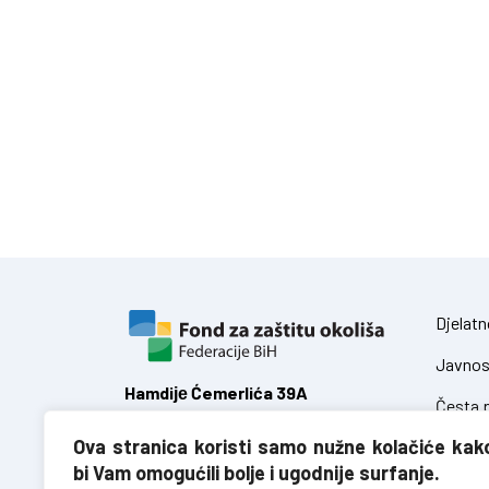
Djelatn
Javnos
Hamdiје Ćemerlića 39A
Česta p
71 000 Sarajevo,
Ova stranica koristi samo nužne kolačiće kak
Federacija Bosne i Hercegovine
Zakoni
bi Vam omogućili bolje i ugodnije surfanje.
Uredbe