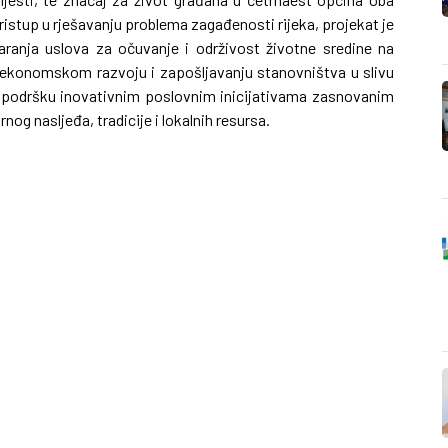
 pristup u rješavanju problema zagađenosti rijeka, projekat je
varanja uslova za očuvanje i održivost životne sredine na
m ekonomskom razvoju i zapošljavanju stanovništva u slivu
oz podršku inovativnim poslovnim inicijativama zasnovanim
nog nasljeđa, tradicije i lokalnih resursa.