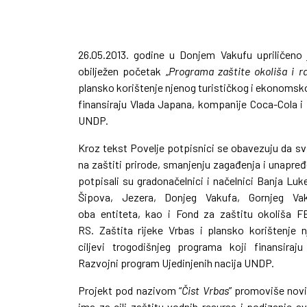
26.05.2013. godine u Donjem Vakufu upriličeno 
obilježen početak „
Programa zaštite okoliša i ra
plansko korištenje njenog turističkog i ekonomsko
finansiraju Vlada Japana, kompanije Coca-Cola i
UNDP.
Kroz tekst Povelje potpisnici se obavezuju da svi
na zaštiti prirode, smanjenju zagađenja i unapređe
potpisali su gradonačelnici i načelnici Banja Lu
Šipova, Jezera, Donjeg Vakufa, Gornjeg Vak
oba entiteta, kao i Fond za zaštitu okoliša F
RS. Zaštita rijeke Vrbas i plansko korištenje
ciljevi trogodišnjeg programa koji finansir
Razvojni program Ujedinjenih nacija UNDP.
Projekt pod nazivom “
Čist Vrbas
” promoviše novi 
ima za cilj zaštitu vodnih resursa i podizanje s