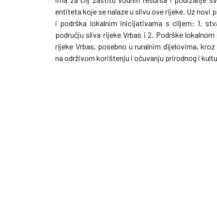
entiteta koje se nalaze u slivu ove rijeke. Uz novi
i podrška lokalnim inicijativama s ciljem: 1. st
području sliva rijeke Vrbas i 2. Podrške lokalno
rijeke Vrbas, posebno u ruralnim dijelovima, kr
na održivom korištenju i očuvanju prirodnog i kultur