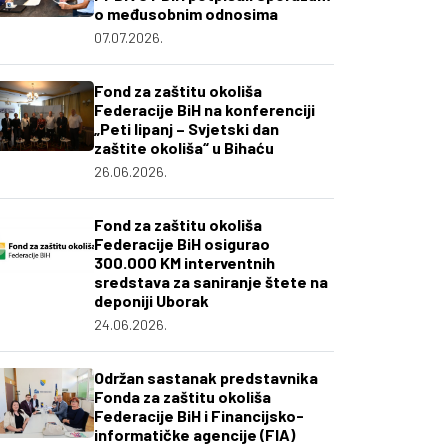
o međusobnim odnosima
07.07.2026.
Fond za zaštitu okoliša
Federacije BiH na konferenciji
„Peti lipanj – Svjetski dan
zaštite okoliša“ u Bihaću
26.06.2026.
Fond za zaštitu okoliša
Federacije BiH osigurao
300.000 KM interventnih
sredstava za saniranje štete na
deponiji Uborak
24.06.2026.
Održan sastanak predstavnika
Fonda za zaštitu okoliša
Federacije BiH i Financijsko-
informatičke agencije (FIA)