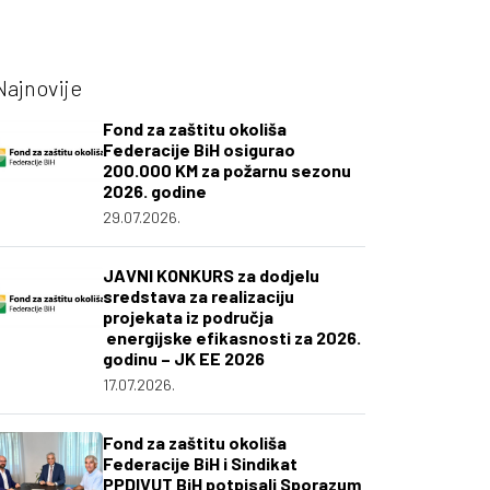
Najnovije
Fond za zaštitu okoliša
Federacije BiH osigurao
200.000 KM za požarnu sezonu
2026. godine
29.07.2026.
JAVNI KONKURS za dodjelu
sredstava za realizaciju
projekata iz područja
energijske efikasnosti za 2026.
godinu – JK EE 2026
17.07.2026.
Fond za zaštitu okoliša
Federacije BiH i Sindikat
PPDIVUT BiH potpisali Sporazum