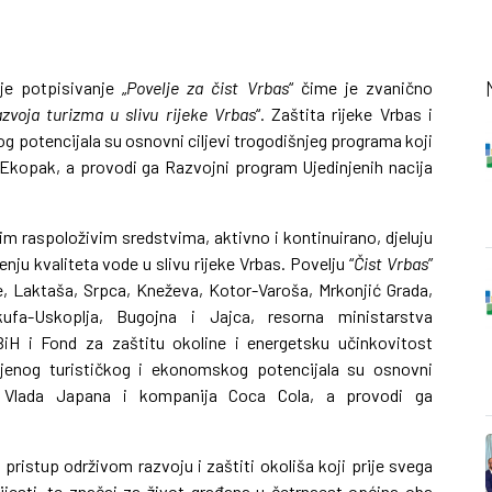
je potpisivanje „
Povelje z
a čist Vrbas
“ čime je zvanično
zvoja turizma u slivu rijeke Vrbas
“. Zaštita rijeke Vrbas i
g potencijala su osnovni ciljevi trogodišnjeg programa koji
 Ekopak, a provodi ga Razvojni program Ujedinjenih nacija
m raspoloživim sredstvima, aktivno i kontinuirano, djeluju
nju kvaliteta vode u slivu rijeke Vrbas. Povelju “
Čist Vrbas
”
ke, Laktaša, Srpca, Kneževa, Kotor-Varoša, Mrkonjić Grada,
ufa-Uskoplja, Bugojna i Jajca, resorna ministarstva
BiH i Fond za zaštitu okoline i energetsku učinkovitost
 njenog turističkog i ekonomskog potencijala su osnovni
aju Vlada Japana i kompanija Coca Cola, a provodi ga
pristup održivom razvoju i zaštiti okoliša koji prije svega
vijesti, te značaj za život građana u četrnaest općina oba