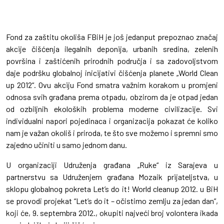
Fond za zaštitu okoliša FBiH je još jedanput prepoznao značaj
akcije čišćenja ilegalnih deponija, urbanih sredina, zelenih
površina i zaštićenih prirodnih područja i sa zadovoljstvom
daje podršku globalnoj inicijativi čišćenja planete „World Clean
up 2012“. Ovu akciju Fond smatra važnim korakom u promjeni
odnosa svih građana prema otpadu, obzirom da je otpad jedan
od ozbiljnih ekoloških problema moderne civilizacije. Svi
individualni napori pojedinaca i organizacija pokazat će koliko
nam je važan okoliš i priroda, te što sve možemo i spremni smo
zajedno učiniti u samo jednom danu.
U organizaciji Udruženja građana „Ruke“ iz Sarajeva u
partnerstvu sa Udruženjem građana Mozaik prijateljstva, u
sklopu globalnog pokreta Let’s do it! World cleanup 2012. u BiH
se provodi projekat “Let’s do it – očistimo zemlju za jedan dan”,
koji će, 9. septembra 2012., okupiti najveći broj volontera ikada