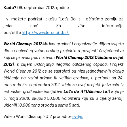
Kada?
09. septembar 2012. godine
I vi možete podržati akciju “Let’s Do It – očistimo zemlju za
jedan dan“. Za više informacija
posjetite
http://www.letsdoit.ba/.
World Cleanup 2012
Aktivni građani i organizacije diljem svijeta
dio su najvećeg volonterskog projekta u povijesti čovječanstva
koji se provodi pod nazivom
World Cleanup 2012
(
Očistimo svijet
2012
), s ciljem uklanjanja ilegalno odloženog otpada. Projekt
World Cleanup 2012 će se sastojati od niza jednodnevnih akcija
čišćenja na razini države ili velikih gradova, u periodu od 24.
marta do 25. septembra 2012. Ideja za ovaj projekt je izrasla iz
estonske građanske inicijative
Let’s do it!
(
Učinimo to!
) koja je
3. maja 2008. okupila 50.000 volontera koji su u cijeloj zemlji
uklonili 10.000 tona otpada u samo 5 sati.
Više o World Cleanup 2012 pronađite
ovdje
.