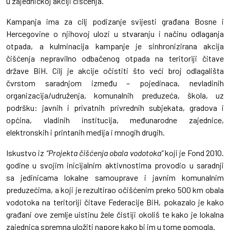
u zajedničkoj akciji čišćenja.
Kampanja ima za cilj podizanje svijesti građana Bosne i
Hercegovine o njihovoj ulozi u stvaranju i načinu odlaganja
otpada, a kulminacija kampanje je sinhronizirana akcija
čišćenja nepravilno odbačenog otpada na teritoriji čitave
države BiH. Cilj je akcije očistiti što veći broj odlagališta
čvrstom saradnjom između – pojedinaca, nevladinih
organizacija/udruženja, komunalnih preduzeća, škola, uz
podršku: javnih i privatnih privrednih subjekata, gradova i
općina, vladinih institucija, međunarodne zajednice,
elektronskih i printanih medija i mnogih drugih.
Iskustvo iz
“Projekta čišćenja obala vodotoka”
koji je Fond 2010.
godine u svojim inicijalnim aktivnostima provodio u saradnji
sa jedinicama lokalne samouprave i javnim komunalnim
preduzećima, a koji je rezultirao očišćenim preko 500 km obala
vodotoka na teritoriji čitave Federacije BiH, pokazalo je kako
građani ove zemlje uistinu žele čistiji okoliš te kako je lokalna
zajednica spremna uložiti napore kako bi im u tome pomogla.