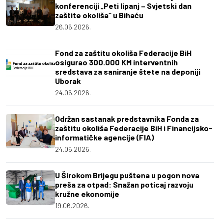
konferenciji „Peti lipanj – Svjetski dan
zaštite okoliša“ u Bihaću
26.06.2026.
Fond za zaštitu okoliša Federacije BiH
osigurao 300.000 KM interventnih
sredstava za saniranje štete na deponiji
Uborak
24.06.2026.
Održan sastanak predstavnika Fonda za
zaštitu okoliša Federacije BiH i Financijsko-
informatičke agencije (FIA)
24.06.2026.
U Širokom Brijegu puštena u pogon nova
preša za otpad: Snažan poticaj razvoju
kružne ekonomije
19.06.2026.