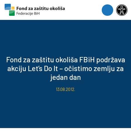
Skip to content
Skip to footer
Menu
Fond za zaštitu okoliša FBiH podržava
akciju Let’s Do It – očistimo zemlju za
jedan dan
13.08.2012.