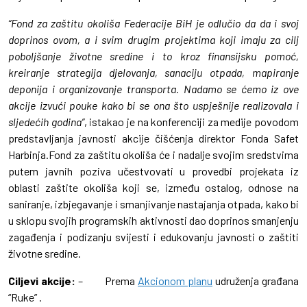
“Fond za zaštitu okoliša Federacije BiH je odlučio da da i svoj
doprinos ovom, a i svim drugim projektima koji imaju za cilj
poboljšanje životne sredine i to kroz finansijsku pomoć,
kreiranje strategija djelovanja, sanaciju otpada, mapiranje
deponija i organizovanje transporta. Nadamo se ćemo iz ove
akcije izvući pouke kako bi se ona što uspješnije realizovala i
sljedećih godina”
, istakao je na konferenciji za medije povodom
predstavljanja javnosti akcije čišćenja direktor Fonda Safet
Harbinja.Fond za zaštitu okoliša će i nadalje svojim sredstvima
putem javnih poziva učestvovati u provedbi projekata iz
oblasti zaštite okoliša koji se, između ostalog, odnose na
saniranje, izbjegavanje i smanjivanje nastajanja otpada, kako bi
u sklopu svojih programskih aktivnosti dao doprinos smanjenju
zagađenja i podizanju svijesti i edukovanju javnosti o zaštiti
životne sredine.
Ciljevi akcije:
– Prema
Akcionom planu
udruženja građana
“Ruke” .