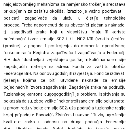
najdjelotvornijeg mehanizma za namjensko trošenje sredstava
prikupljenih za zaštitu okoliša, izrazito je važno podržavati i
poticati zagađivače da ulažu u čistije tehnološke
procese. Treba napomenuti da su obveznici plaćanja naknade,
tj. zagađivači zraka koji u vlasništvu imaju ili koriste
pojedinačni izvor emisije SO2 i /ili NO2 i/ili čvrstih čestica
(prašine) iz pogona i postrojenja, do momenta operativnog
funkcioniranja Registra zagađivača i zagađivanja u Federaciji
BiH, dužni dostavljati izvještaje o godišnjim količinama emisije
zagađujućih materija na adresu Fonda za zaštitu okoliša
Federacije BiH. Na osnovu godišnjih izvještaja, Fond će izdavati
rješenja kojima će biti utvrđene naknade za emisije
pojedinačnih izvora zagađivanja. Zagađenje zraka na području
Tuzlanskog kantona dugogogodišnji je problem. Ispitivanja su
pokazala da su, zbog velike i nekontrolisane emisije polutanata,
u prvom redu visoke emisije SO2, uža područja tuzlanske regije
kojoj pripadaju: Banovići, Živinice, Lukavac i Tuzla, ugroženije
kvalitete zraka u odnosu na druga područja Federacije
BiH. Direktor Fonda Safet Harbinja je izrazio veliko