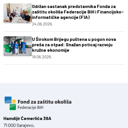
Održan sastanak predstavnika Fonda za
zaštitu okoliša Federacije BiH i Financijsko-
informatičke agencije (FIA)
24.06.2026.
U Širokom Brijegu puštena u pogon nova
preša za otpad: Snažan poticaj razvoju
kružne ekonomije
19.06.2026.
Hamdiје Ćemerlića 39A
71 000 Sarajevo,