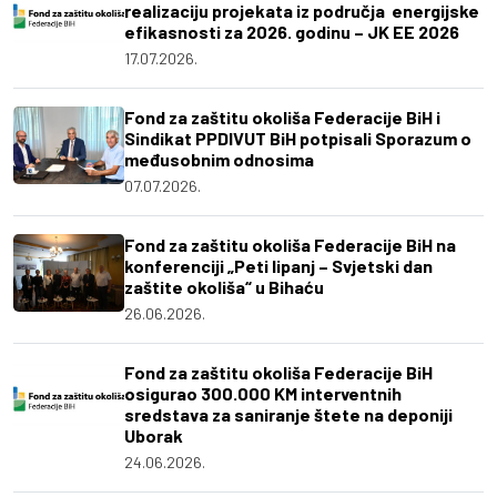
realizaciju projekata iz područja energijske
efikasnosti za 2026. godinu – JK EE 2026
17.07.2026.
Fond za zaštitu okoliša Federacije BiH i
Sindikat PPDIVUT BiH potpisali Sporazum o
međusobnim odnosima
07.07.2026.
Fond za zaštitu okoliša Federacije BiH na
konferenciji „Peti lipanj – Svjetski dan
zaštite okoliša“ u Bihaću
26.06.2026.
Fond za zaštitu okoliša Federacije BiH
osigurao 300.000 KM interventnih
sredstava za saniranje štete na deponiji
Uborak
24.06.2026.