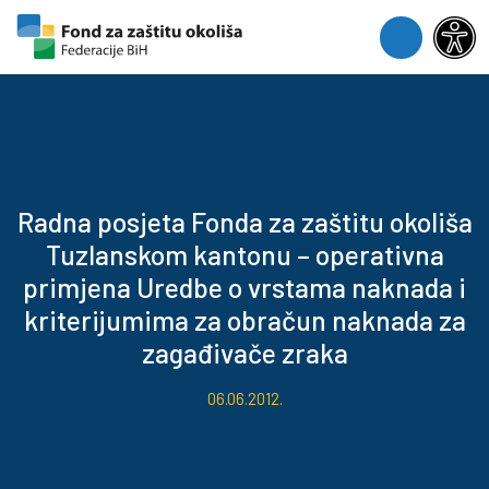
Skip to content
Skip to footer
Menu
Radna posjeta Fonda za zaštitu okoliša
Tuzlanskom kantonu – operativna
primjena Uredbe o vrstama naknada i
kriterijumima za obračun naknada za
zagađivače zraka
06.06.2012.