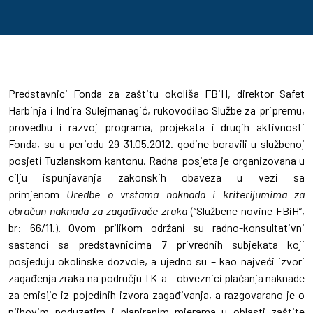
Predstavnici Fonda za zaštitu okoliša FBiH, direktor Safet
Harbinja i Indira Sulejmanagić, rukovodilac Službe za pripremu,
provedbu i razvoj programa, projekata i drugih aktivnosti
Fonda, su u periodu 29-31.05.2012. godine boravili u službenoj
posjeti Tuzlanskom kantonu. Radna posjeta je organizovana u
cilju ispunjavanja zakonskih obaveza u vezi sa
primjenom
Uredbe o vrstama naknada i kriterijumima za
obračun naknada za zagađivače zraka
(“Službene novine FBiH”,
br: 66/11.). Ovom prilikom održani su radno-konsultativni
sastanci sa predstavnicima 7 privrednih subjekata koji
posjeduju okolinske dozvole, a ujedno su – kao najveći izvori
zagađenja zraka na području TK-a – obveznici plaćanja naknade
za emisije iz pojedinih izvora zagađivanja, a razgovarano je o
njihovim poduzetim i planiranim mjerama u oblasti zaštite