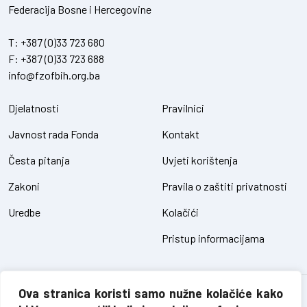
Federacija Bosne i Hercegovine
T:
+387 (0)33 723 680
F:
+387 (0)33 723 688
info@fzofbih.org.ba
Djelatnosti
Pravilnici
Javnost rada Fonda
Kontakt
Česta pitanja
Uvjeti korištenja
Zakoni
Pravila o zaštiti privatnosti
Uredbe
Kolačići
Pristup informacijama
Ova stranica koristi samo nužne kolačiće kako
Fond za zaštitu okoliša FBiH – sva prava pridržana // design and