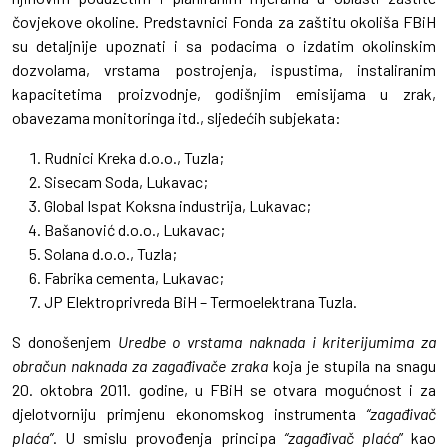
čovjekove okoline. Predstavnici Fonda za zaštitu okoliša FBiH
su detaljnije upoznati i sa podacima o izdatim okolinskim
dozvolama, vrstama postrojenja, ispustima, instaliranim
kapacitetima proizvodnje, godišnjim emisijama u zrak,
obavezama monitoringa itd., sljedećih subjekata:
Rudnici Kreka d.o.o., Tuzla;
Sisecam Soda, Lukavac;
Global Ispat Koksna industrija, Lukavac;
Bašanović d.o.o., Lukavac;
Solana d.o.o., Tuzla;
Fabrika cementa, Lukavac;
JP Elektroprivreda BiH – Termoelektrana Tuzla.
S donošenjem
Uredbe o vrstama naknada i kriterijumima za
obračun naknada za zagađivače zraka
koja je stupila na snagu
20. oktobra 2011. godine, u FBiH se otvara mogućnost i za
djelotvorniju primjenu ekonomskog instrumenta
“zagađivač
plaća”
. U smislu provođenja principa
“zagađivač plaća
” kao