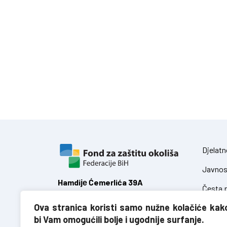
Djelatn
Javnos
Hamdiје Ćemerlića 39A
Česta p
71 000 Sarajevo,
Ova stranica koristi samo nužne kolačiće kak
Federacija Bosne i Hercegovine
Zakoni
bi Vam omogućili bolje i ugodnije surfanje.
Uredbe