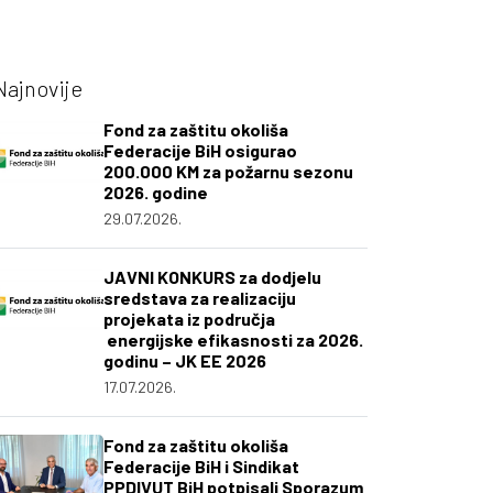
Najnovije
Fond za zaštitu okoliša
Federacije BiH osigurao
200.000 KM za požarnu sezonu
2026. godine
29.07.2026.
JAVNI KONKURS za dodjelu
sredstava za realizaciju
projekata iz područja
energijske efikasnosti za 2026.
godinu – JK EE 2026
17.07.2026.
Fond za zaštitu okoliša
Federacije BiH i Sindikat
PPDIVUT BiH potpisali Sporazum