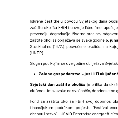
Iskrene čestitke u povodu Svjetskog dana okol
zaštitu okoliša FBiH i u svoje lično ime, upućuje
prevenciju degradacije životne sredine, odgovor
zaštite okoliša obilježava se svake godine
5. jun
Stockholmu (1972.) posvećene okolišu, na kojo
(UNEP).
Slogan pod kojim se ove godine obilježava Svjetski
Zeleno gospodarstvo – jesi li TI uključe
Svjetski dan zaštite okoliša
je prilika da uka
aktivnostima, svako na svoj način, doprinesemo g
Fond za zaštitu okoliša FBiH svoj doprinos obi
finansijskom podrškom projektu “Festival ener
obnovu i razvoj – USAID Enterprise energy efficien