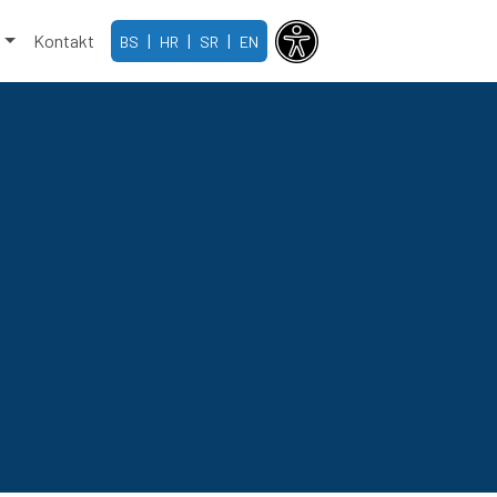
e
Kontakt
|
|
|
BS
HR
SR
EN