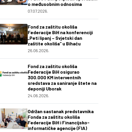
o međusobnim odnosima
07.07.2026.
Fond za zaštitu okoliša
Federacije BiH na konferenciji
„Peti lipanj – Svjetski dan
zaštite okoliša“ u Bihaću
26.06.2026.
Fond za zaštitu okoliša
Federacije BiH osigurao
300.000 KM interventnih
sredstava za saniranje štete na
deponiji Uborak
24.06.2026.
Održan sastanak predstavnika
Fonda za zaštitu okoliša
Federacije BiH i Financijsko-
informatičke agencije (FIA)