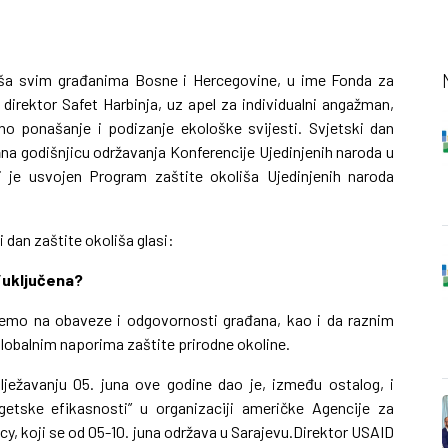
iša svim građanima Bosne i Hercegovine, u ime Fonda za
 direktor Safet Harbinja, uz apel za individualni angažman,
no ponašanje i podizanje ekološke svijesti. Svjetski dan
a
na godišnjicu održavanja Konferencije Ujedinjenih naroda u
j je usvojen Program zaštite okoliša Ujedinjenih naroda
 dan zaštite okoliša glasi:
n/uključena?
žemo na obaveze i odgovornosti građana, kao i da raznim
lobalnim naporima zaštite prirodne okoline.
lježavanju 05. juna ove godine dao je, između ostalog, i
getske efikasnosti” u organizaciji američke Agencije za
cy, koji se od 05-10. juna održava u Sarajevu.Direktor USAID