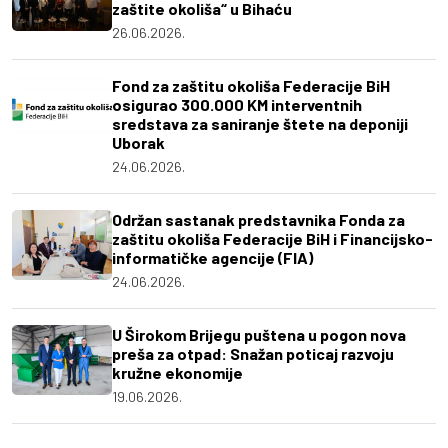
zaštite okoliša“ u Bihaću
26.06.2026.
Fond za zaštitu okoliša Federacije BiH
osigurao 300.000 KM interventnih
sredstava za saniranje štete na deponiji
Uborak
24.06.2026.
Održan sastanak predstavnika Fonda za
zaštitu okoliša Federacije BiH i Financijsko-
informatičke agencije (FIA)
24.06.2026.
U Širokom Brijegu puštena u pogon nova
preša za otpad: Snažan poticaj razvoju
kružne ekonomije
19.06.2026.