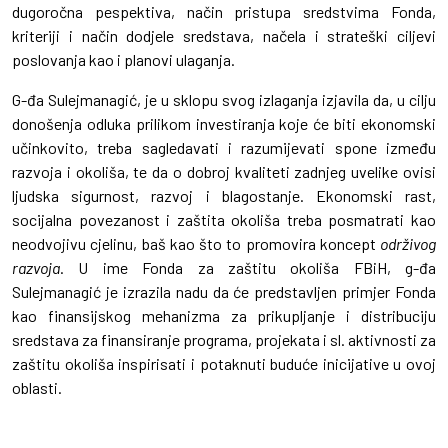
dugoročna pespektiva, način pristupa sredstvima Fonda,
kriteriji i način dodjele sredstava, načela i strateški ciljevi
poslovanja kao i planovi ulaganja.
G-đa Sulejmanagić, je u sklopu svog izlaganja izjavila da, u cilju
donošenja odluka prilikom investiranja koje će biti ekonomski
učinkovito, treba sagledavati i razumijevati spone između
razvoja i okoliša, te da o dobroj kvaliteti zadnjeg uvelike ovisi
ljudska sigurnost, razvoj i blagostanje. Ekonomski rast,
socijalna povezanost i zaštita okoliša treba posmatrati kao
neodvojivu cjelinu, baš kao što to promovira koncept
održivog
razvoja
. U ime Fonda za zaštitu okoliša FBiH, g-đa
Sulejmanagić je izrazila nadu da će predstavljen primjer Fonda
kao finansijskog mehanizma za prikupljanje i distribuciju
sredstava za finansiranje programa, projekata i sl. aktivnosti za
zaštitu okoliša inspirisati i potaknuti buduće inicijative u ovoj
oblasti.