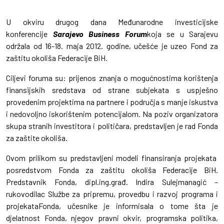
U okviru drugog dana Međunarodne investicijske
konferencije
Sarajevo Business Forum
koja se u Sarajevu
održala od 16-18. maja 2012. godine, učešće je uzeo Fond za
zaštitu okoliša Federacije BiH.
Ciljevi foruma su: prijenos znanja o mogućnostima korištenja
finansijskih sredstava od strane subjekata s uspješno
provedenim projektima na partnere i područja s manje iskustva
i nedovoljno iskorištenim potencijalom. Na poziv organizatora
skupa stranih investitora i političara, predstavljen je rad Fonda
za zaštite okoliša.
Ovom prilikom su predstavljeni modeli finansiranja projekata
posredstvom Fonda za zaštitu okoliša Federacije BiH.
Predstavnik Fonda, dipl.ing.građ. Indira Sulejmanagić –
rukovodilac Službe za pripremu, provedbu i razvoj programa i
projekataFonda, učesnike je informisala o tome šta je
djelatnost Fonda, njegov pravni okvir, programska politika,