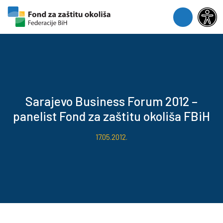
Skip to content
Skip to footer
Menu
Sarajevo Business Forum 2012 –
panelist Fond za zaštitu okoliša FBiH
17.05.2012.