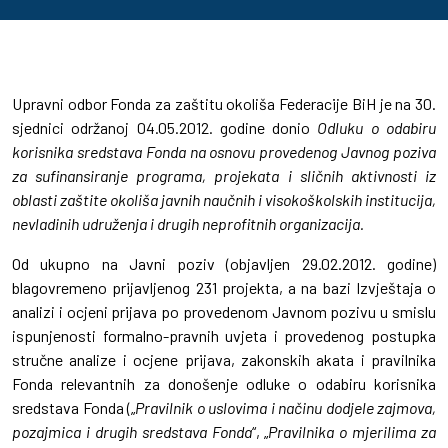
Upravni odbor Fonda za zaštitu okoliša Federacije BiH je na 30.
sjednici održanoj 04.05.2012. godine donio
Odluku o odabiru
korisnika sredstava Fonda na osnovu provedenog Javnog poziva
za sufinansiranje programa, projekata i sličnih aktivnosti iz
oblasti zaštite okoliša javnih naučnih i visokoškolskih institucija,
nevladinih udruženja i drugih neprofitnih organizacija.
Od ukupno na Javni poziv (objavljen 29.02.2012. godine)
blagovremeno prijavljenog 231 projekta, a na bazi Izvještaja o
analizi i ocjeni prijava po provedenom Javnom pozivu u smislu
ispunjenosti formalno-pravnih uvjeta i provedenog postupka
stručne analize i ocjene prijava, zakonskih akata i pravilnika
Fonda relevantnih za donošenje odluke o odabiru korisnika
sredstava Fonda („
Pravilnik o uslovima i načinu dodjele zajmova,
pozajmica i drugih sredstava Fonda
“, „
Pravilnika o mjerilima za