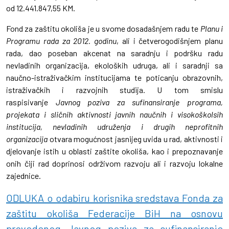
od 12.441.847,55 KM.
Fond za zaštitu okoliša je u svome dosadašnjem radu te
Planu i
Programu rada za 2012. godinu
, ali i četverogodišnjem planu
rada, dao poseban akcenat na saradnju i podršku radu
nevladinih organizacija, ekoloških udruga, ali i saradnji sa
naučno-istraživačkim institucijama te poticanju obrazovnih,
istraživačkih i razvojnih studija. U tom smislu
raspisivanje
Javnog poziva za sufinansiranje programa,
projekata i sličnih aktivnosti javnih naučnih i visokoškolsih
institucija, nevladinih udruženja i drugih neprofitnih
organizacija
otvara mogućnost jasnijeg uvida u rad, aktivnosti i
djelovanje istih u oblasti zaštite okoliša, kao i prepoznavanje
onih čiji rad doprinosi održivom razvoju ali i razvoju lokalne
zajednice.
ODLUKA o odabiru korisnika sredstava Fonda za
zaštitu okoliša Federacije BiH na osnovu
provedenog Javnog poziva za sufinansiranje