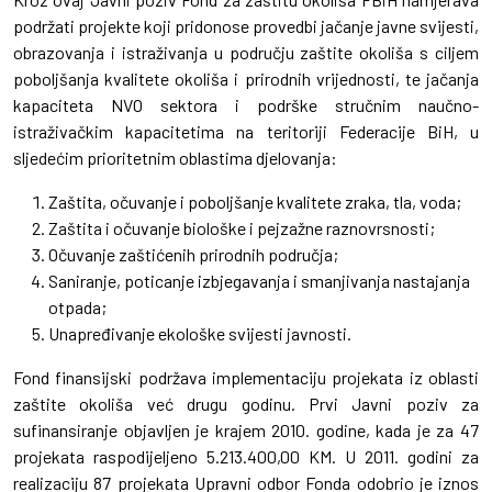
podržati projekte koji pridonose provedbi jačanje javne svijesti,
obrazovanja i istraživanja u području zaštite okoliša s ciljem
poboljšanja kvalitete okoliša i prirodnih vrijednosti, te jačanja
kapaciteta NVO sektora i podrške stručnim naučno-
istraživačkim kapacitetima na teritoriji Federacije BiH, u
sljedećim prioritetnim oblastima djelovanja:
Zaštita, očuvanje i poboljšanje kvalitete zraka, tla, voda;
Zaštita i očuvanje biološke i pejzažne raznovrsnosti;
Očuvanje zaštićenih prirodnih područja;
Saniranje, poticanje izbjegavanja i smanjivanja nastajanja
otpada;
Unapređivanje ekološke svijesti javnosti.
Fond finansijski podržava implementaciju projekata iz oblasti
zaštite okoliša već drugu godinu. Prvi Javni poziv za
sufinansiranje objavljen je krajem 2010. godine, kada je za 47
projekata raspodijeljeno 5.213.400,00 KM. U 2011. godini za
realizaciju 87 projekata Upravni odbor Fonda odobrio je iznos