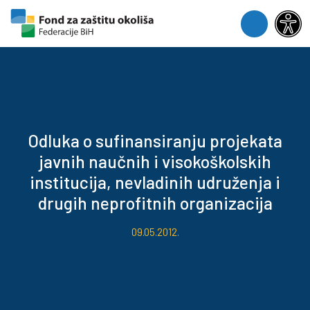
Skip to content
Skip to footer
Menu
Odluka o sufinansiranju projekata
javnih naučnih i visokoškolskih
institucija, nevladinih udruženja i
drugih neprofitnih organizacija
09.05.2012.