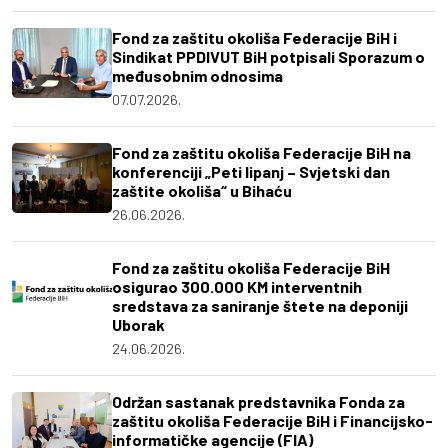
Fond za zaštitu okoliša Federacije BiH i
Sindikat PPDIVUT BiH potpisali Sporazum o
međusobnim odnosima
07.07.2026.
Fond za zaštitu okoliša Federacije BiH na
konferenciji „Peti lipanj – Svjetski dan
zaštite okoliša“ u Bihaću
26.06.2026.
Fond za zaštitu okoliša Federacije BiH
osigurao 300.000 KM interventnih
sredstava za saniranje štete na deponiji
Uborak
24.06.2026.
Održan sastanak predstavnika Fonda za
zaštitu okoliša Federacije BiH i Financijsko-
informatičke agencije (FIA)