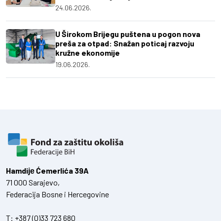
24.06.2026.
U Širokom Brijegu puštena u pogon nova
preša za otpad: Snažan poticaj razvoju
kružne ekonomije
19.06.2026.
Hamdiје Ćemerlića 39A
71 000 Sarajevo,
Federacija Bosne i Hercegovine
T:
+387 (0)33 723 680