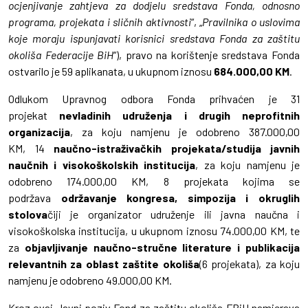
ocjenjivanje zahtjeva za dodjelu sredstava Fonda, odnosno
programa, projekata i sličnih aktivnosti
“, „
Pravilnika o uslovima
koje moraju ispunjavati korisnici sredstava Fonda za zaštitu
okoliša Federacije BiH
“), pravo na korištenje sredstava Fonda
ostvarilo je 59 aplikanata, u ukupnom iznosu
684.000,00 KM
.
Odlukom Upravnog odbora Fonda prihvaćen je 31
projekat
nevladinih udruženja i drugih neprofitnih
organizacija
, za koju namjenu je odobreno 387.000,00
KM, 14
naučno-istraživačkih projekata/studija javnih
naučnih i visokoškolskih institucija
, za koju namjenu je
odobreno 174.000,00 KM, 8 projekata kojima se
podržava
održavanje kongresa, simpozija i okruglih
stolova
čiji je organizator udruženje ili javna naučna i
visokoškolska institucija, u ukupnom iznosu 74.000,00 KM, te
za
objavljivanje naučno-stručne literature i publikacija
relevantnih za oblast zaštite okoliša
(6 projekata), za koju
namjenu je odobreno 49.000,00 KM.
Kroz ovaj Javni poziv Fond za zaštitu okoliša FBiH namjerava