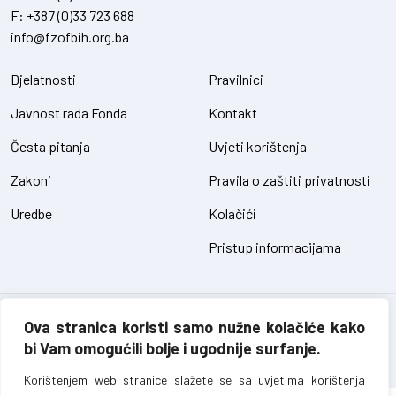
F:
+387 (0)33 723 688
info@fzofbih.org.ba
Djelatnosti
Pravilnici
Javnost rada Fonda
Kontakt
Česta pitanja
Uvjeti korištenja
Zakoni
Pravila o zaštiti privatnosti
Uredbe
Kolačići
Pristup informacijama
Fond za zaštitu okoliša FBiH – sva prava pridržana // design and
Ova stranica koristi samo nužne kolačiće kako
development
SIK
bi Vam omogućili bolje i ugodnije surfanje.
Korištenjem web stranice slažete se sa uvjetima korištenja