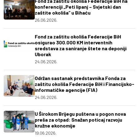
Fond za zaštitu okoliša Federacije BiH na
konferenciji „Peti lipanj – Svjetski dan
zaštite okoliša“ u Bihaću
26.06.2026.
Fond za zaštitu okoliša Federacije BiH
osigurao 300.000 KM interventnih
sredstava za saniranje štete na deponiji
Uborak
24.06.2026.
Održan sastanak predstavnika Fonda za
zaštitu okoliša Federacije BiH i Financijsko-
informatičke agencije (FIA)
24.06.2026.
U Širokom Brijegu puštena u pogon nova
preša za otpad: Snažan poticaj razvoju
kružne ekonomije
19.06.2026.