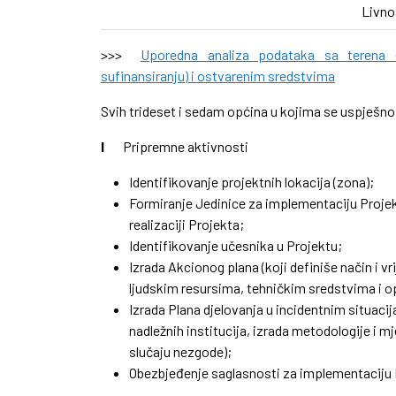
Livno
>>>
Uporedna analiza podataka sa terena
sufinansiranju) i ostvarenim sredstvima
Svih trideset i sedam općina u kojima se uspješno
I
Pripremne aktivnosti
Identifikovanje projektnih lokacija (zona);
Formiranje Jedinice za implementaciju Proje
realizaciji Projekta;
Identifikovanje učesnika u Projektu;
Izrada Akcionog plana (koji definiše način i
ljudskim resursima, tehničkim sredstvima i 
Izrada Plana djelovanja u incidentnim situacij
nadležnih institucija, izrada metodologije i m
slučaju nezgode);
Obezbjeđenje saglasnosti za implementaciju 