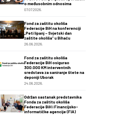
o međusobnim odnosima
07.07.2026.
Fond za zaštitu okoliša
Federacije BiH na konferenciji
„Peti lipanj – Svjetski dan
zaštite okoliša“ u Bihaću
26.06.2026.
Fond za zaštitu okoliša
Federacije BiH osigurao
300.000 KM interventnih
sredstava za saniranje štete na
deponiji Uborak
24.06.2026.
Održan sastanak predstavnika
Fonda za zaštitu okoliša
Federacije BiH i Financijsko-
informatičke agencije (FIA)