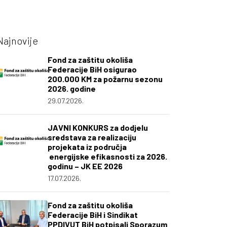
Najnovije
Fond za zaštitu okoliša
Federacije BiH osigurao
200.000 KM za požarnu sezonu
2026. godine
29.07.2026.
JAVNI KONKURS za dodjelu
sredstava za realizaciju
projekata iz područja
energijske efikasnosti za 2026.
godinu – JK EE 2026
17.07.2026.
Fond za zaštitu okoliša
Federacije BiH i Sindikat
PPDIVUT BiH potpisali Sporazum