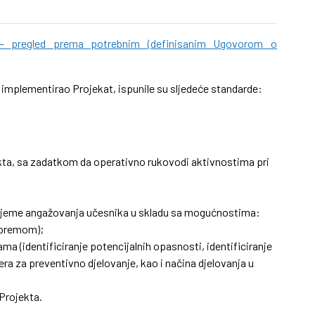
 – pregled prema potrebnim (definisanim Ugovorom o
 implementirao Projekat, ispunile su sljedeće standarde:
kta, sa zadatkom da operativno rukovodi aktivnostima pri
 vrijeme angažovanja učesnika u skladu sa mogućnostima:
opremom);
ama (identificiranje potencijalnih opasnosti, identificiranje
jera za preventivno djelovanje, kao i načina djelovanja u
Projekta.