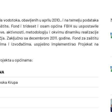
ala vodotoka, obavljenih u aprilu 2010., i na temelju podataka
aštite, Fond i trideset i osam općina FBiH su uspostavile
ve, aktivnosti, metodologiju i okvirnu dinamiku realizacije
učja. Zaključno sa decembrom 2011. godine, Fond za zaštitu
icima i izvođačima, uspješno implementirao Projekat na
Projekta u općinama:
NA
nska Krupa