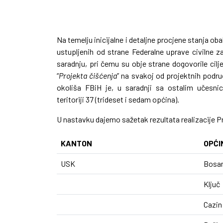
Na temelju inicijalne i detaljne procjene stanja ob
ustupljenih od strane Federalne uprave civilne z
saradnju, pri čemu su obje strane dogovorile cilje
“
Projekta čišćenja
” na svakoj od projektnih podr
okoliša FBiH je, u saradnji sa ostalim učesn
teritoriji 37 (trideset i sedam općina).
U nastavku dajemo sažetak rezultata realizacije 
KANTON
OPĆI
USK
Bosa
Ključ
Cazin