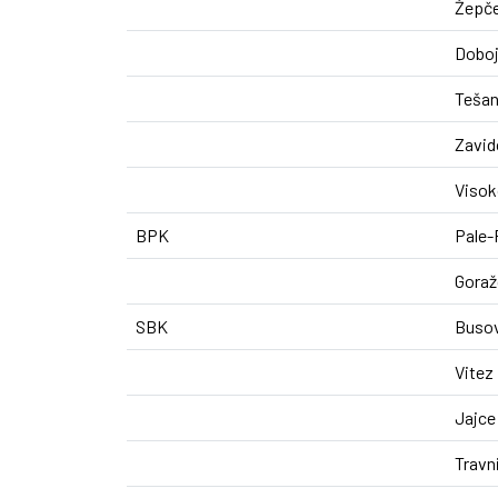
Žepč
Doboj
Tešan
Zavid
Viso
BPK
Pale-
Goraž
SBK
Buso
Vitez
Jajce
Travn