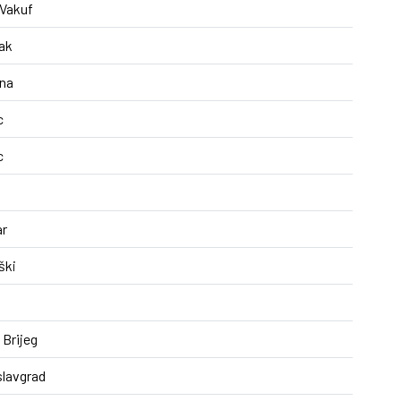
 Vakuf
jak
ina
c
c
m
ar
ški
 Brijeg
lavgrad