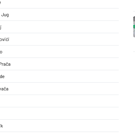
e
 Jug
j
ovići
ko
Prača
de
vača
ik