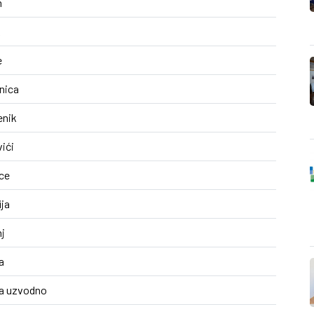
m
k
e
nica
enik
ići
ice
ija
j
a
a uzvodno