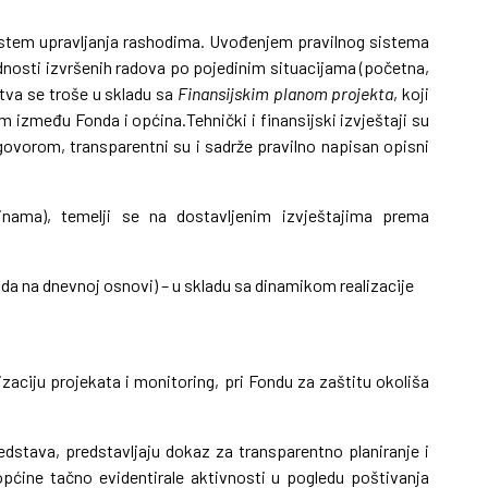
sistem upravljanja rashodima. Uvođenjem pravilnog sistema
ednosti izvršenih radova po pojedinim situacijama (početna,
stva se troše u skladu sa
Finansijskim planom projekta
, koji
 između Fonda i općina.Tehnički i finansijski izvještaji su
ugovorom, transparentni su i sadrže pravilno napisan opisni
ćinama), temelji se na dostavljenim izvještajima prema
ada na dnevnoj osnovi) – u skladu sa dinamikom realizacije
izaciju projekata i monitoring, pri Fondu za zaštitu okoliša
edstava, predstavljaju dokaz za transparentno planiranje i
općine tačno evidentirale aktivnosti u pogledu poštivanja