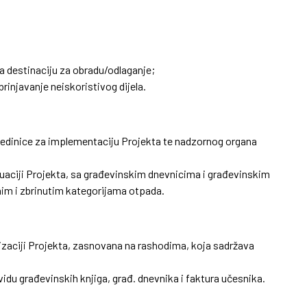
a destinaciju za obradu/odlaganje;
rinjavanje neiskoristivog dijela.
edinice za implementaciju Projekta te nadzornog organa
aluaciji Projekta, sa građevinskim dnevnicima i građevinskim
im i zbrinutim kategorijama otpada.
izaciji Projekta, zasnovana na rashodima, koja sadržava
u vidu građevinskih knjiga, građ. dnevnika i faktura učesnika.