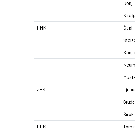
Donji
Kisel
HNK
Čaplj
Stola
Konji
Neu
Most
ZHK
Ljubu
Grude
Široki
HBK
Tomis