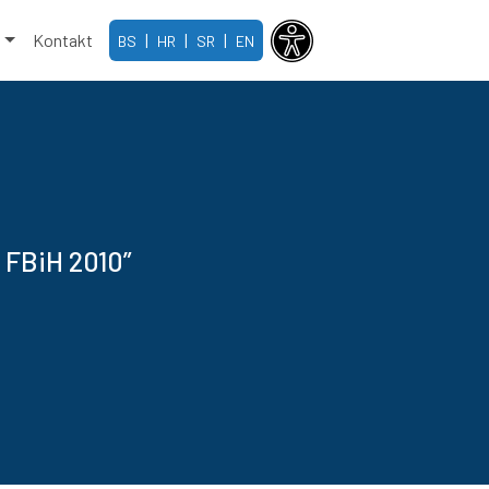
e
Kontakt
|
|
|
BS
HR
SR
EN
 FBiH 2010”