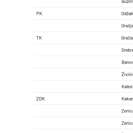
Buži
PK
Odža
Orašj
TK
Grača
Srebr
Banov
Živin
Kales
ZDK
Kakan
Zenic
Zenic