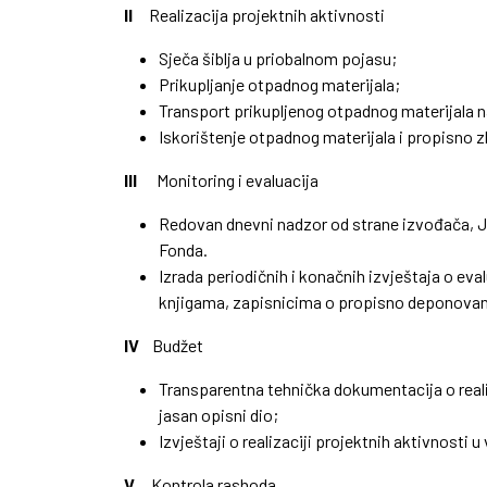
II
Realizacija projektnih aktivnosti
Sječa šiblja u priobalnom pojasu;
Prikupljanje otpadnog materijala;
Transport prikupljenog otpadnog materijala n
Iskorištenje otpadnog materijala i propisno zb
III
Monitoring i evaluacija
Redovan dnevni nadzor od strane izvođača, J
Fonda.
Izrada periodičnih i konačnih izvještaja o ev
knjigama, zapisnicima o propisno deponovan
IV
Budžet
Transparentna tehnička dokumentacija o real
jasan opisni dio;
Izvještaji o realizaciji projektnih aktivnosti 
V
Kontrola rashoda