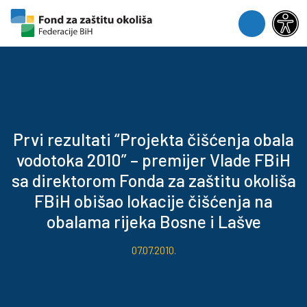
Skip to content
Skip to footer
Menu
Prvi rezultati “Projekta čišćenja obala
vodotoka 2010” – premijer Vlade FBiH
sa direktorom Fonda za zaštitu okoliša
FBiH obišao lokacije čišćenja na
obalama rijeka Bosne i Lašve
07.07.2010.