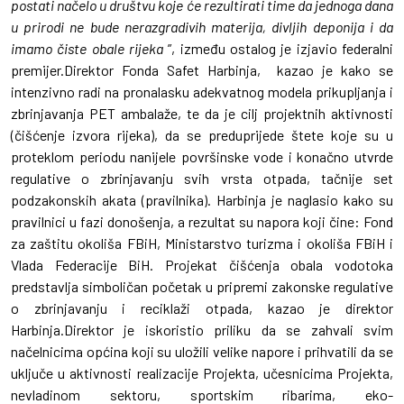
postati načelo u društvu koje će rezultirati time da jednoga dana
u prirodi ne bude nerazgradivih materija, divljih deponija i da
imamo čiste obale rijeka
”, između ostalog je izjavio federalni
premijer.Direktor Fonda Safet Harbinja, kazao je kako se
intenzivno radi na pronalasku adekvatnog modela prikupljanja i
zbrinjavanja PET ambalaže, te da je cilj projektnih aktivnosti
(čišćenje izvora rijeka), da se preduprijede štete koje su u
proteklom periodu nanijele površinske vode i konačno utvrde
regulative o zbrinjavanju svih vrsta otpada, tačnije set
podzakonskih akata (pravilnika). Harbinja je naglasio kako su
pravilnici u fazi donošenja, a rezultat su napora koji čine: Fond
za zaštitu okoliša FBiH, Ministarstvo turizma i okoliša FBiH i
Vlada Federacije BiH. Projekat čišćenja obala vodotoka
predstavlja simboličan početak u pripremi zakonske regulative
o zbrinjavanju i reciklaži otpada, kazao je direktor
Harbinja.Direktor je iskoristio priliku da se zahvali svim
načelnicima općina koji su uložili velike napore i prihvatili da se
uključe u aktivnosti realizacije Projekta, učesnicima Projekta,
nevladinom sektoru, sportskim ribarima, eko-