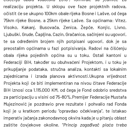
realizaciju projekta. U sklopu ove faze projektnih radova,
očistit će se ukupno 100km obale rijeka Bosne i Lašve, od čega
75km rijeke Bosne, a 25km rijeke Lašve. Sa općinama: Vitez,
Visoko, Kakanj, Busovača, Zenica, Žepče, Konjic, Livno,
Ljubuški, Grude, Čapljina, Cazin, Gračanica, sačinjeni su ugovori,
te sa određenim brojem njih potpisani ugovori, dok je sa
preostalim općinama u fazi potpisivanja. Radovi na čišćenju
obala rijeka pojedinih općina su u toku. Ostali kantoni u
Federaciji BiH, također su obuhvaćeni Projektom, i u toku je
prikupljanje podataka, stručna analiza, kontakti sa lokalnim
zajednicama i izrada planova aktivnosti.Ukupna vrijednost
Projekta koji će biti implementiran na nivou čitave Federacije
BiH iznosi cca 1.115,000 KM, od čega je Fond odobrio sredstva
za participaciju u visini od 75-80%.Premijer Federacije Mustafa
Mujezinović je pozdravio prve rezultate i pohvalio rad Fonda
koji je u kratkom periodu “opravdao očekivanja”, te istakao
imperativ jačanja zakonodavnog okvira kada je u pitanju oblast
zaštite čovjekove okoline. “
Princip zagađivač plaća treba