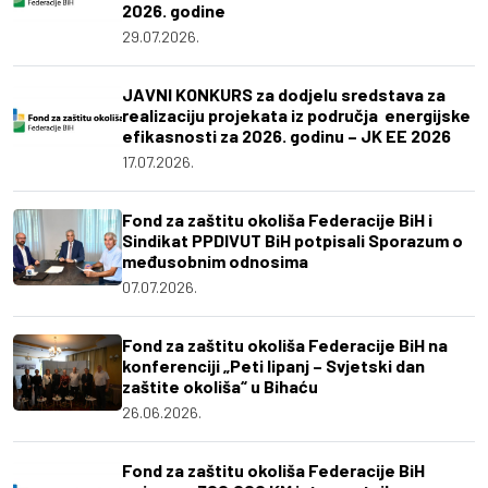
2026. godine
29.07.2026.
JAVNI KONKURS za dodjelu sredstava za
realizaciju projekata iz područja energijske
efikasnosti za 2026. godinu – JK EE 2026
17.07.2026.
Fond za zaštitu okoliša Federacije BiH i
Sindikat PPDIVUT BiH potpisali Sporazum o
međusobnim odnosima
07.07.2026.
Fond za zaštitu okoliša Federacije BiH na
konferenciji „Peti lipanj – Svjetski dan
zaštite okoliša“ u Bihaću
26.06.2026.
Fond za zaštitu okoliša Federacije BiH