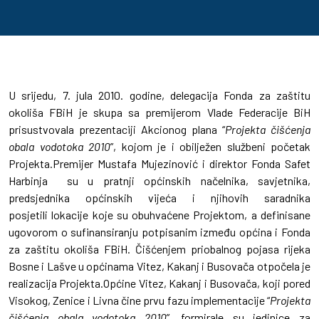
U srijedu, 7. jula 2010. godine, delegacija Fonda za zaštitu
okoliša FBiH je skupa sa premijerom Vlade Federacije BiH
prisustvovala prezentaciji Akcionog plana “
Projekta čišćenja
obala vodotoka 2010
”, kojom je i obilježen službeni početak
Projekta.Premijer Mustafa Mujezinović i direktor Fonda Safet
Harbinja su u pratnji općinskih načelnika, savjetnika,
predsjednika općinskih vijeća i njihovih saradnika
posjetili lokacije koje su obuhvaćene Projektom, a definisane
ugovorom o sufinansiranju potpisanim između općina i Fonda
za zaštitu okoliša FBiH. Čišćenjem priobalnog pojasa rijeka
Bosne i Lašve u općinama Vitez, Kakanj i Busovača otpočela je
realizacija Projekta.Općine Vitez, Kakanj i Busovača, koji pored
Visokog, Zenice i Livna čine prvu fazu implementacije “
Projekta
čišćenja obala vodotoka 2010
”, formirale su jedinice za