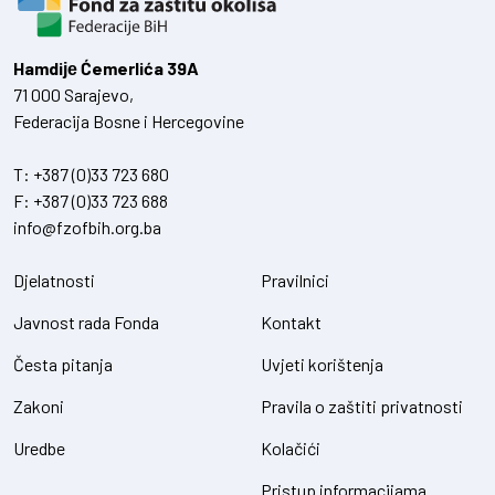
Hamdiје Ćemerlića 39A
71 000 Sarajevo,
Federacija Bosne i Hercegovine
T:
+387 (0)33 723 680
F:
+387 (0)33 723 688
info@fzofbih.org.ba
Djelatnosti
Pravilnici
Javnost rada Fonda
Kontakt
Česta pitanja
Uvjeti korištenja
Zakoni
Pravila o zaštiti privatnosti
Uredbe
Kolačići
Pristup informacijama