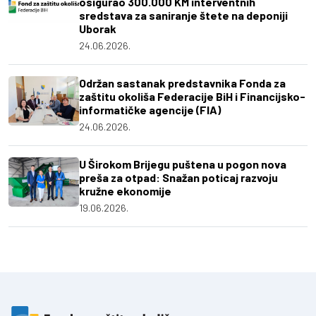
osigurao 300.000 KM interventnih
sredstava za saniranje štete na deponiji
Uborak
24.06.2026.
Održan sastanak predstavnika Fonda za
zaštitu okoliša Federacije BiH i Financijsko-
informatičke agencije (FIA)
24.06.2026.
U Širokom Brijegu puštena u pogon nova
preša za otpad: Snažan poticaj razvoju
kružne ekonomije
19.06.2026.