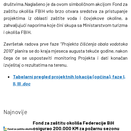
društvima.Naglašeno je da ovom simboličnom akcijom Fond za
zaštitu okoliša FBiH vrlo brzo otvara sredstva za pristupanje
projektima iz oblasti zaštite voda i čovjekove okoline, a
zahvaljujući naporima koje čini skupa sa Ministarstvom turizma
i okoliša FBiH.
Završetak radova prve faze “
Projekta čišćenja obala vodotoka
2010
” planira se do kraja mjeseca augusta tekuće godine, nakon
čega će se uspostaviti monitoring Projekta i dati konačan
izvještaj o rezultatima na terenu.
Tabelarni pregled projektnih lokacija (općina), faze I,
II, III .
doc
Najnovije
Fond za zaštitu okoliša Federacije BiH
osigurao 200.000 KM za požarnu sezonu