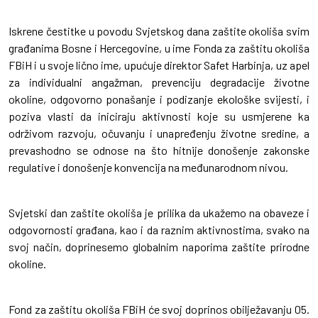
Iskrene čestitke u povodu Svjetskog dana zaštite okoliša svim
građanima Bosne i Hercegovine, u ime Fonda za zaštitu okoliša
FBiH i u svoje lično ime, upućuje direktor Safet Harbinja, uz apel
za individualni angažman, prevenciju degradacije životne
okoline, odgovorno ponašanje i podizanje ekološke svijesti, i
poziva vlasti da iniciraju aktivnosti koje su usmjerene ka
održivom razvoju, očuvanju i unapređenju životne sredine, a
prevashodno se odnose na što hitnije donošenje zakonske
regulative i donošenje konvencija na međunarodnom nivou.
Svjetski dan zaštite okoliša je prilika da ukažemo na obaveze i
odgovornosti građana, kao i da raznim aktivnostima, svako na
svoj način, doprinesemo globalnim naporima zaštite prirodne
okoline.
Fond za zaštitu okoliša FBiH će svoj doprinos obilježavanju 05.