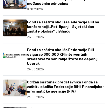
međusobnim odnosima
07.07.2026.
Fond za zaštitu okoliša Federacije BiH na
konferenciji „Peti lipanj – Svjetski dan
zaštite okoliša“ u Bihaću
26.06.2026.
Fond za zaštitu okoliša Federacije BiH
osigurao 300.000 KM interventnih
sredstava za saniranje štete na deponiji
Uborak
24.06.2026.
Održan sastanak predstavnika Fonda za
zaštitu okoliša Federacije BiH i Financijsko-
informatičke agencije (FIA)
24.06.2026.