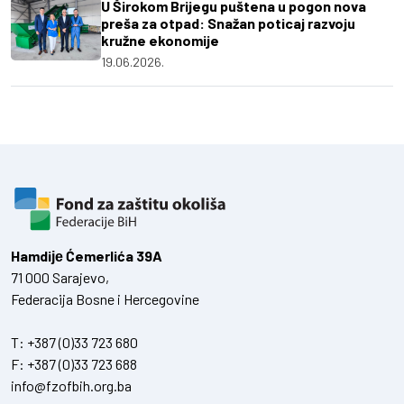
U Širokom Brijegu puštena u pogon nova
preša za otpad: Snažan poticaj razvoju
kružne ekonomije
19.06.2026.
Hamdiје Ćemerlića 39A
71 000 Sarajevo,
Federacija Bosne i Hercegovine
T:
+387 (0)33 723 680
F:
+387 (0)33 723 688
info@fzofbih.org.ba