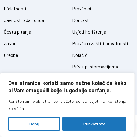
Djelatnosti
Pravilnici
Javnost rada Fonda
Kontakt
Česta pitanja
Uvjeti korištenja
Zakoni
Pravila o zaštiti privatnosti
Uredbe
Kolačići
Pristup informacijama
Ova stranica koristi samo nužne kolačiće kako
bi Vam omogućili bolje i ugodnije surfanje.
Fond za zaštitu okoliša FBiH – sva prava pridržana // design and
development
SIK
Korištenjem web stranice slažete se sa uvjetima korištenja
kolačića
Odbij
Prihvati sve