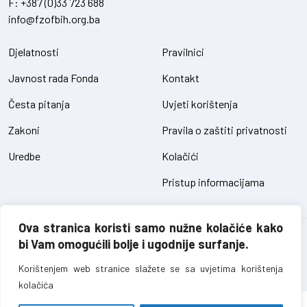
F:
+387 (0)33 723 688
info@fzofbih.org.ba
Djelatnosti
Pravilnici
Javnost rada Fonda
Kontakt
Česta pitanja
Uvjeti korištenja
Zakoni
Pravila o zaštiti privatnosti
Uredbe
Kolačići
Pristup informacijama
Ova stranica koristi samo nužne kolačiće kako
Fond za zaštitu okoliša FBiH – sva prava pridržana // design and
bi Vam omogućili bolje i ugodnije surfanje.
development
SIK
Korištenjem web stranice slažete se sa uvjetima korištenja
kolačića