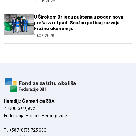
24.06.2026.
U Širokom Brijegu puštena u pogon nova
preša za otpad: Snažan poticaj razvoju
kružne ekonomije
19.06.2026.
Hamdiје Ćemerlića 39A
71 000 Sarajevo,
Federacija Bosne i Hercegovine
T:
+387 (0)33 723 680