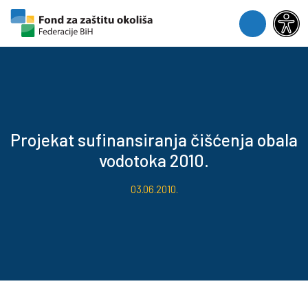
Skip to content
Skip to footer
Menu
Projekat sufinansiranja čišćenja obala
vodotoka 2010.
03.06.2010.