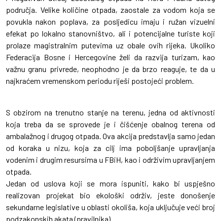
područja. Velike količine otpada, zaostale za vodom koja se
povukla nakon poplava, za posljedicu imaju i ružan vizuelni
efekat po lokalno stanovništvo, ali i potencijalne turiste koji
prolaze magistralnim putevima uz obale ovih rijeka. Ukoliko
Federacija Bosne i Hercegovine želi da razvija turizam, kao
važnu granu privrede, neophodno je da brzo reaguje, te da u
najkraćem vremenskom periodu riješi postojeći problem.
S obzirom na trenutno stanje na terenu, jedna od aktivnosti
koja treba da se sprovede je i čišćenje obalnog terena od
ambalažnog i drugog otpada. Ova akcija predstavlja samo jedan
od koraka u nizu, koja za cilj ima poboljšanje upravljanja
vodenim i drugim resursima u FBiH, kao i održivim upravljanjem
otpada.
Jedan od uslova koji se mora ispuniti, kako bi uspješno
realizovan projekat bio ekološki održiv, jeste donošenje
sekundarne legislative u oblasti okoliša, koja uključuje veći broj
podzakonskih akata (pravilnika).