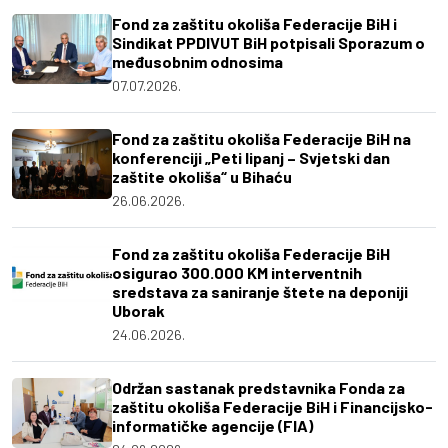
Fond za zaštitu okoliša Federacije BiH i
Sindikat PPDIVUT BiH potpisali Sporazum o
međusobnim odnosima
07.07.2026.
Fond za zaštitu okoliša Federacije BiH na
konferenciji „Peti lipanj – Svjetski dan
zaštite okoliša“ u Bihaću
26.06.2026.
Fond za zaštitu okoliša Federacije BiH
osigurao 300.000 KM interventnih
sredstava za saniranje štete na deponiji
Uborak
24.06.2026.
Održan sastanak predstavnika Fonda za
zaštitu okoliša Federacije BiH i Financijsko-
informatičke agencije (FIA)