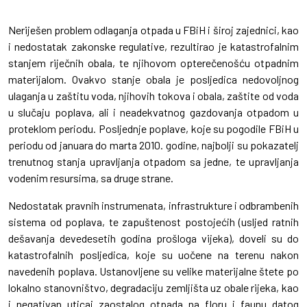
Neriješen problem odlaganja otpada u FBiH i široj zajednici, kao
i nedostatak zakonske regulative, rezultirao je katastrofalnim
stanjem riječnih obala, te njihovom opterečenošću otpadnim
materijalom. Ovakvo stanje obala je posljedica nedovoljnog
ulaganja u zaštitu voda, njihovih tokova i obala, zaštite od voda
u slučaju poplava, ali i neadekvatnog gazdovanja otpadom u
proteklom periodu. Posljednje poplave, koje su pogodile FBiH u
periodu od januara do marta 2010. godine, najbolji su pokazatelj
trenutnog stanja upravljanja otpadom sa jedne, te upravljanja
vodenim resursima, sa druge strane.
Nedostatak pravnih instrumenata, infrastrukture i odbrambenih
sistema od poplava, te zapuštenost postojećih (usljed ratnih
dešavanja devedesetih godina prošloga vijeka), doveli su do
katastrofalnih posljedica, koje su uočene na terenu nakon
navedenih poplava. Ustanovljene su velike materijalne štete po
lokalno stanovništvo, degradaciju zemljišta uz obale rijeka, kao
i negativan uticaj zaostalog otpada na floru i faunu datog