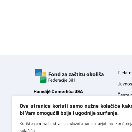
Djelatn
Javnos
Hamdiје Ćemerlića 39A
Česta p
71 000 Sarajevo,
Ova stranica koristi samo nužne kolačiće kak
Federacija Bosne i Hercegovine
Zakoni
bi Vam omogućili bolje i ugodnije surfanje.
Uredbe
T:
+387 (0)33 723 680
Korištenjem web stranice slažete se sa uvjetima korištenj
F:
+387 (0)33 723 688
kolačića