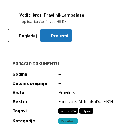
Vodic-kroz-Pravilnik_ambalaza
application/pdf · 723.98 KB
Pogledaj
Preuzmi
PODACI O DOKUMENTU
Godina
—
Datum usvajanja
—
Vrsta
Pravilnik
Sektor
Fond za zaštitu okoliša FBiH
Tagovi
ambalaža
otpad
Kategorije
Pravilnici