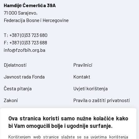
Hamdiје Ćemerlića 39A
71 000 Sarajevo,
Federacija Bosne i Hercegovine
T:
+387 (0)33 723 680
F:
+387 (0)33 723 688
info@fzofbih.org.ba
Djelatnosti
Pravilnici
Javnost rada Fonda
Kontakt
Česta pitanja
Uvjeti korištenja
Zakoni
Pravila o zaštiti privatnosti
Uredbe
Kolačići
Ova stranica koristi samo nužne kolačiće kako
Pristup informacijama
bi Vam omogućili bolje i ugodnije surfanje.
Korištenjem web stranice slažete se sa uvjetima korištenja