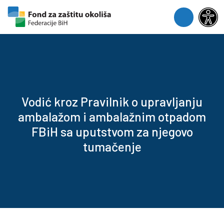
Skip to content
Skip to footer
Menu
Vodić kroz Pravilnik o upravljanju
ambalažom i ambalažnim otpadom
FBiH sa uputstvom za njegovo
tumačenje