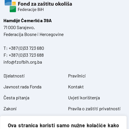
Hamdiје Ćemerlića 39A
71 000 Sarajevo,
Federacija Bosne i Hercegovine
T:
+387 (0)33 723 680
F:
+387 (0)33 723 688
info@fzofbih.org.ba
Djelatnosti
Pravilnici
Javnost rada Fonda
Kontakt
Česta pitanja
Uvjeti korištenja
Zakoni
Pravila o zaštiti privatnosti
Uredbe
Kolačići
Ova stranica koristi samo nužne kolačiće kako