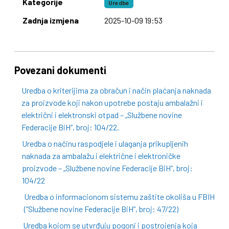
Kategorije
Uredbe
Zadnja izmjena
2025-10-09 19:53
Povezani dokumenti
Uredba o kriterijima za obračun i način plaćanja naknada
za proizvode koji nakon upotrebe postaju ambalažni i
električni i elektronski otpad – „Službene novine
Federacije BiH“, broj: 104/22.
Uredba o načinu raspodjele i ulaganja prikupljenih
naknada za ambalažu i električne i elektroničke
proizvode – „Službene novine Federacije BiH“, broj:
104/22
Uredba o informacionom sistemu zaštite okoliša u FBIH
(“Službene novine Federacije BiH”, broj: 47/22)
Uredba kojom se utvrđuju pogoni i postrojenja koja