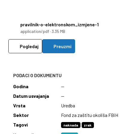
pravilnik-o-elektronskom_izmjene-1
application/pdf · 3.35 MB
Pogledaj
Preuzmi
PODACI O DOKUMENTU
Godina
—
Datum usvajanja
—
Vrsta
Uredba
Sektor
Fond za zaštitu okoliša FBiH
Tagovi
naknada
zrak