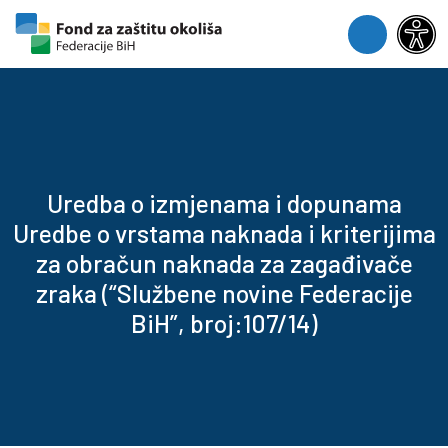
Skip to content
Skip to footer
Menu
Uredba o izmjenama i dopunama
Uredbe o vrstama naknada i kriterijima
za obračun naknada za zagađivače
zraka (“Službene novine Federacije
BiH”, broj:107/14)