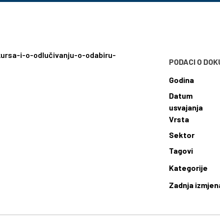
kursa-i-o-odlučivanju-o-odabiru-
PODACI O DO
Godina
Datum
usvajanja
Vrsta
Sektor
Tagovi
Kategorije
Zadnja izmjen