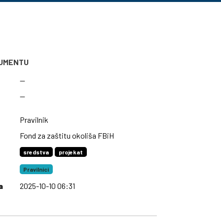
KUMENTU
—
—
Pravilnik
Fond za zaštitu okoliša FBiH
sredstva
projekat
Pravilnici
a
2025-10-10 06:31