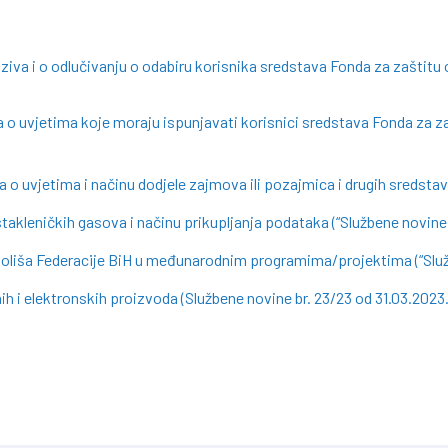
oziva i o odlučivanju o odabiru korisnika sredstava Fonda za zaštitu
 o uvjetima koje moraju ispunjavati korisnici sredstava Fonda za z
 o uvjetima i načinu dodjele zajmova ili pozajmica i drugih sredstav
takleničkih gasova i načinu prikupljanja podataka (“Službene novine 
okoliša Federacije BiH u međunarodnim programima/projektima (“Služb
ih i elektronskih proizvoda (Službene novine br. 23/23 od 31.03.2023