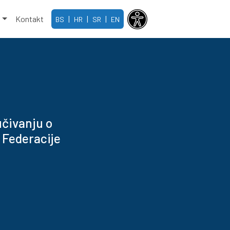
e
Kontakt
|
|
|
BS
HR
SR
EN
učivanju o
 Federacije