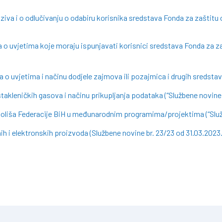
oziva i o odlučivanju o odabiru korisnika sredstava Fonda za zaštitu
 o uvjetima koje moraju ispunjavati korisnici sredstava Fonda za z
 o uvjetima i načinu dodjele zajmova ili pozajmica i drugih sredstav
takleničkih gasova i načinu prikupljanja podataka (“Službene novine 
okoliša Federacije BiH u međunarodnim programima/projektima (“Služb
ih i elektronskih proizvoda (Službene novine br. 23/23 od 31.03.2023