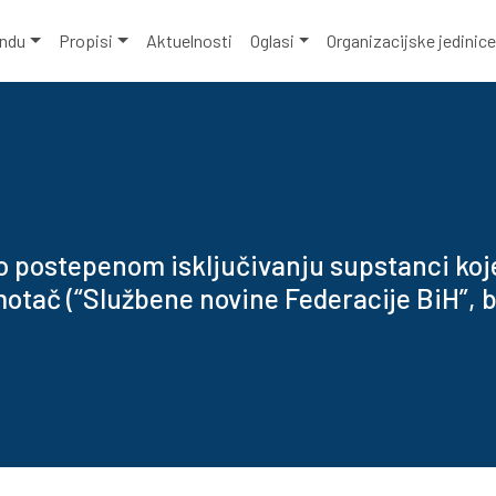
ondu
Propisi
Aktuelnosti
Oglasi
Organizacijske jedinic
 o postepenom isključivanju supstanci koj
otač (“Službene novine Federacije BiH”, b