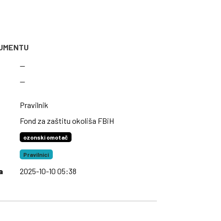
KUMENTU
—
—
Pravilnik
Fond za zaštitu okoliša FBiH
ozonski omotač
Pravilnici
a
2025-10-10 05:38