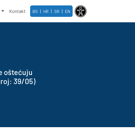
e
Kontakt
|
|
|
BS
HR
SR
EN
e oštećuju
roj: 39/05)