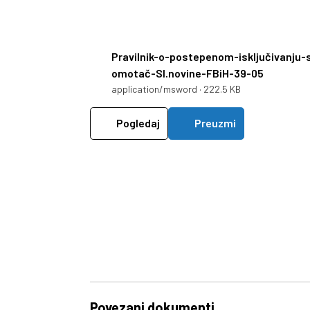
Pravilnik-o-postepenom-isključivanju-
omotač-Sl.novine-FBiH-39-05
application/msword · 222.5 KB
Pogledaj
Preuzmi
Povezani dokumenti