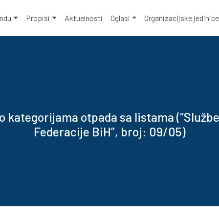
ondu
Propisi
Aktuelnosti
Oglasi
Organizacijske jedinic
 o kategorijama otpada sa listama (“Služb
Federacije BiH”, broj: 09/05)