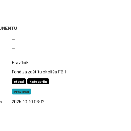
KUMENTU
—
—
Pravilnik
Fond za zaštitu okoliša FBiH
otpad
kategorija
Pravilnici
a
2025-10-10 06:12