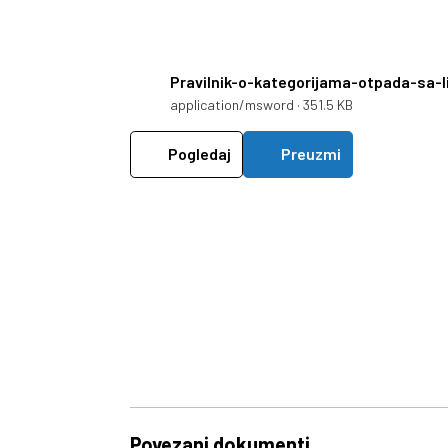
Pravilnik-o-kategorijama-otpada-sa-
application/msword · 351.5 KB
Pogledaj
Preuzmi
Povezani dokumenti