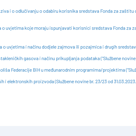
oziva i o odlučivanju o odabiru korisnika sredstava Fonda za zaštitu
 o uvjetima koje moraju ispunjavati korisnici sredstava Fonda za z
 o uvjetima i načinu dodjele zajmova ili pozajmica i drugih sredstav
takleničkih gasova i načinu prikupljanja podataka (“Službene novine 
okoliša Federacije BiH u međunarodnim programima/projektima (“Služb
ih i elektronskih proizvoda (Službene novine br. 23/23 od 31.03.2023