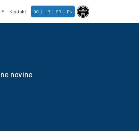
e
Kontakt
|
|
|
BS
HR
SR
EN
ene novine