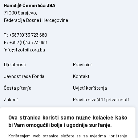
Hamdiје Ćemerlića 39A
71 000 Sarajevo,
Federacija Bosne i Hercegovine
T:
+387 (0)33 723 680
F:
+387 (0)33 723 688
info@fzofbih.org.ba
Djelatnosti
Pravilnici
Javnost rada Fonda
Kontakt
Česta pitanja
Uvjeti korištenja
Zakoni
Pravila o zaštiti privatnosti
Uredbe
Kolačići
Ova stranica koristi samo nužne kolačiće kako
Pristup informacijama
bi Vam omogućili bolje i ugodnije surfanje.
Korištenjem web stranice slažete se sa uvjetima korištenja