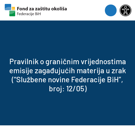
Skip to content
Skip to footer
Menu
Pravilnik o graničnim vrijednostima
emisije zagađujućih materija u zrak
(“Službene novine Federacije BiH”,
broj: 12/05)