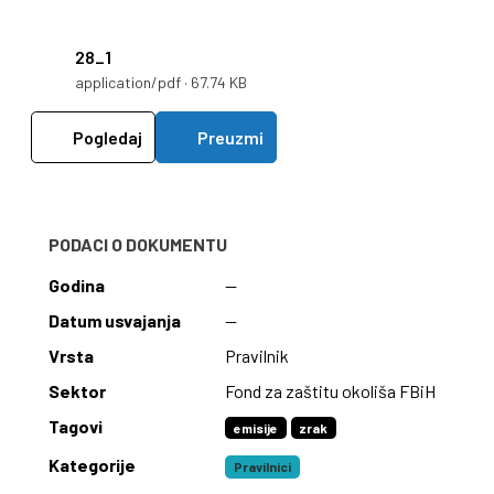
28_1
application/pdf · 67.74 KB
Pogledaj
Preuzmi
PODACI O DOKUMENTU
Godina
—
Datum usvajanja
—
Vrsta
Pravilnik
Sektor
Fond za zaštitu okoliša FBiH
Tagovi
emisije
zrak
Kategorije
Pravilnici