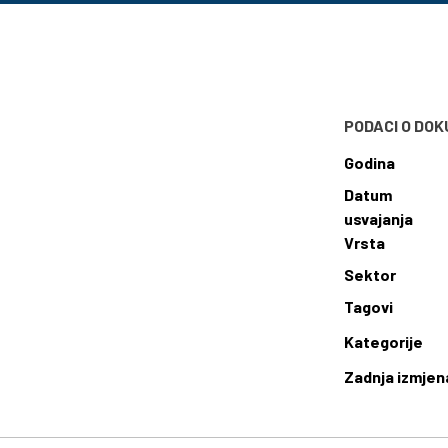
PODACI O DO
Godina
Datum
usvajanja
Vrsta
Sektor
Tagovi
Kategorije
Zadnja izmjen