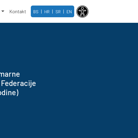
e
Kontakt
|
|
|
BS
HR
SR
EN
imarne
 Federacije
odine)