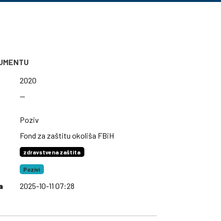
KUMENTU
2020
—
Poziv
Fond za zaštitu okoliša FBiH
zdravstvena zaštita
Pozivi
a
2025-10-11 07:28