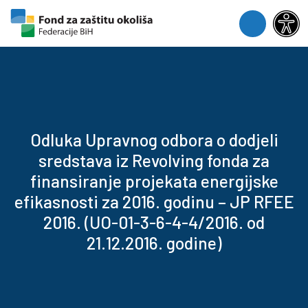
Skip to content
Skip to footer
Menu
Odluka Upravnog odbora o dodjeli
sredstava iz Revolving fonda za
finansiranje projekata energijske
efikasnosti za 2016. godinu – JP RFEE
2016. (UO-01-3-6-4-4/2016. od
21.12.2016. godine)