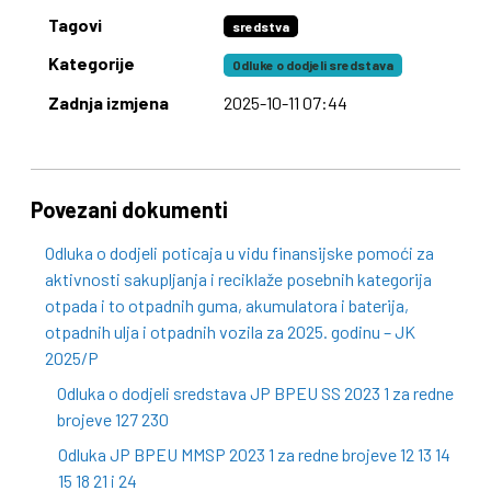
Tagovi
sredstva
Kategorije
Odluke o dodjeli sredstava
Zadnja izmjena
2025-10-11 07:44
Povezani dokumenti
Odluka o dodjeli poticaja u vidu finansijske pomoći za
aktivnosti sakupljanja i reciklaže posebnih kategorija
otpada i to otpadnih guma, akumulatora i baterija,
otpadnih ulja i otpadnih vozila za 2025. godinu – JK
2025/P
Odluka o dodjeli sredstava JP BPEU SS 2023 1 za redne
brojeve 127 230
Odluka JP BPEU MMSP 2023 1 za redne brojeve 12 13 14
15 18 21 i 24