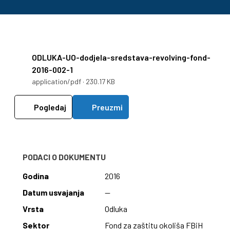
ODLUKA-UO-dodjela-sredstava-revolving-fond-
2016-002-1
application/pdf · 230.17 KB
Pogledaj
Preuzmi
PODACI O DOKUMENTU
Godina
2016
Datum usvajanja
—
Vrsta
Odluka
Sektor
Fond za zaštitu okoliša FBiH