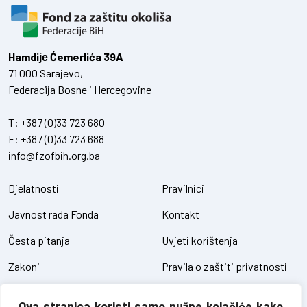
Hamdiје Ćemerlića 39A
71 000 Sarajevo,
Federacija Bosne i Hercegovine
T:
+387 (0)33 723 680
F:
+387 (0)33 723 688
info@fzofbih.org.ba
Djelatnosti
Pravilnici
Javnost rada Fonda
Kontakt
Česta pitanja
Uvjeti korištenja
Zakoni
Pravila o zaštiti privatnosti
Uredbe
Kolačići
Ova stranica koristi samo nužne kolačiće kako