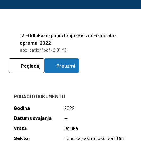
13.-Odluka-o-ponistenju-Serveri-i-ostala-
oprema-2022
application/pdf · 2.01 MB
Pogledaj
Preuzmi
PODACI O DOKUMENTU
Godina
2022
Datum usvajanja
—
Vrsta
Odluka
Sektor
Fond za zaštitu okoliša FBiH