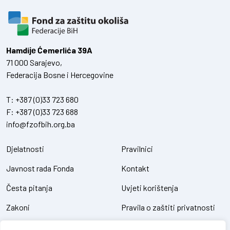
Hamdiје Ćemerlića 39A
71 000 Sarajevo,
Federacija Bosne i Hercegovine
T:
+387 (0)33 723 680
F:
+387 (0)33 723 688
info@fzofbih.org.ba
Djelatnosti
Pravilnici
Javnost rada Fonda
Kontakt
Česta pitanja
Uvjeti korištenja
Zakoni
Pravila o zaštiti privatnosti
Uredbe
Kolačići