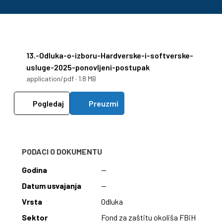
13.-Odluka-o-izboru-Hardverske-i-softverske-
usluge-2025-ponovljeni-postupak
application/pdf · 1.8 MB
Pogledaj
Preuzmi
PODACI O DOKUMENTU
Godina
—
Datum usvajanja
—
Vrsta
Odluka
Sektor
Fond za zaštitu okoliša FBiH