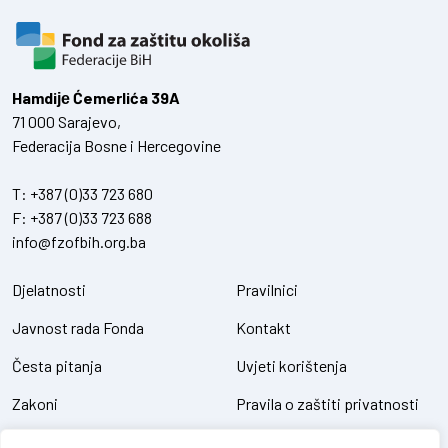
Hamdiје Ćemerlića 39A
71 000 Sarajevo,
Federacija Bosne i Hercegovine
T:
+387 (0)33 723 680
F:
+387 (0)33 723 688
info@fzofbih.org.ba
Djelatnosti
Pravilnici
Javnost rada Fonda
Kontakt
Česta pitanja
Uvjeti korištenja
Zakoni
Pravila o zaštiti privatnosti
Uredbe
Kolačići