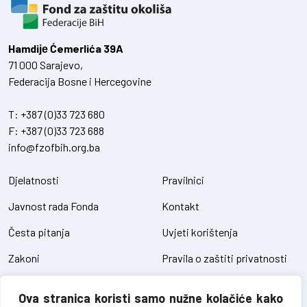
Hamdiје Ćemerlića 39A
71 000 Sarajevo,
Federacija Bosne i Hercegovine
T:
+387 (0)33 723 680
F:
+387 (0)33 723 688
info@fzofbih.org.ba
Djelatnosti
Pravilnici
Javnost rada Fonda
Kontakt
Česta pitanja
Uvjeti korištenja
Zakoni
Pravila o zaštiti privatnosti
Uredbe
Kolačići
Ova stranica koristi samo nužne kolačiće kako