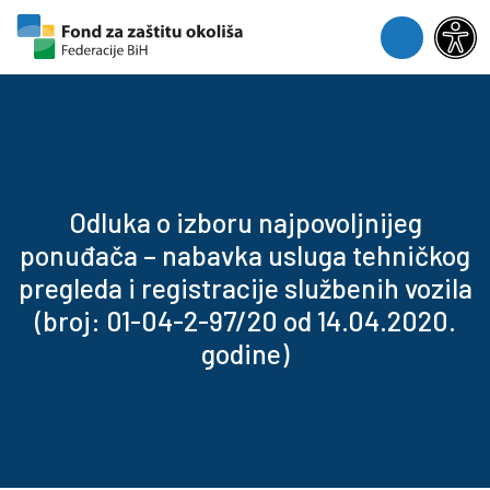
Skip to content
Skip to footer
Menu
Odluka o izboru najpovoljnijeg
ponuđača – nabavka usluga tehničkog
pregleda i registracije službenih vozila
(broj: 01-04-2-97/20 od 14.04.2020.
godine)