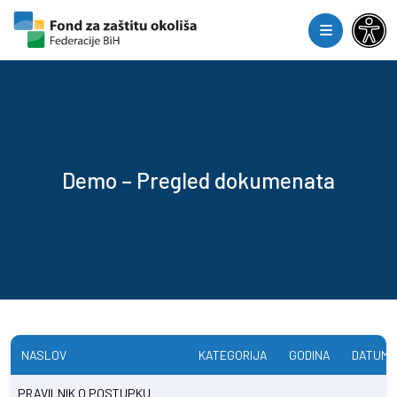
Skip to content
Skip to footer
Menu
Demo – Pregled dokumenata
NASLOV
KATEGORIJA
GODINA
DATUM 
PRAVILNIK O POSTUPKU