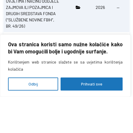
UVJETIMA I NAČINU DODJELE
ZAJMOVA ILI POZAJMICA I
2026
—
DRUGIH SREDSTAVA FONDA
(“SLUŽBENE NOVINE FBIH”,
BR. 49/26)
ODLUKA O IZBORU
Ova stranica koristi samo nužne kolačiće kako
NAJPOVOLJNIJEG
PONUĐAČA ZA POSTUPAK
bi Vam omogućili bolje i ugodnije surfanje.
JAVNE NABAVKE USLUGE
2024
2026-06
Korištenjem web stranice slažete se sa uvjetima korištenja
TEHNIČKE PODRŠKE ZA
KOMPONENTE ISEE (BROJ: 01-
kolačića
04-2-409/2026 OD
30.06.2026. GODINE)
Odbij
Prihvati sve
ODLUKA O IZBORU
NAJPOVOLJNIJEG
PONUĐAČA ZA POSTUPAK
JAVNE NABAVKE
2026
2026-06
NADOGRADNJE SOFTVERA
„E-PRIJAVA“ (BROJ: 01-04-2-
407/2026 OD 30.06.2026.