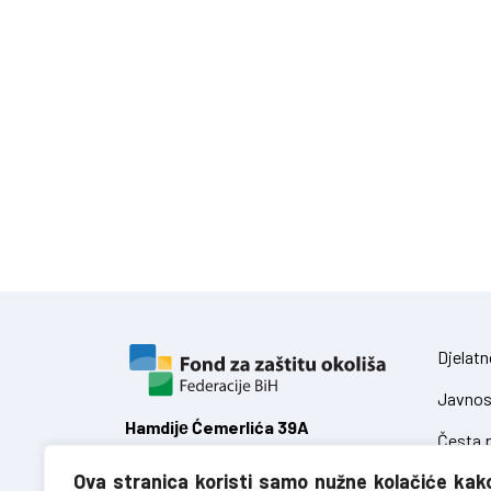
Djelatn
Javnos
Hamdiје Ćemerlića 39A
Česta p
71 000 Sarajevo,
Ova stranica koristi samo nužne kolačiće kak
Federacija Bosne i Hercegovine
Zakoni