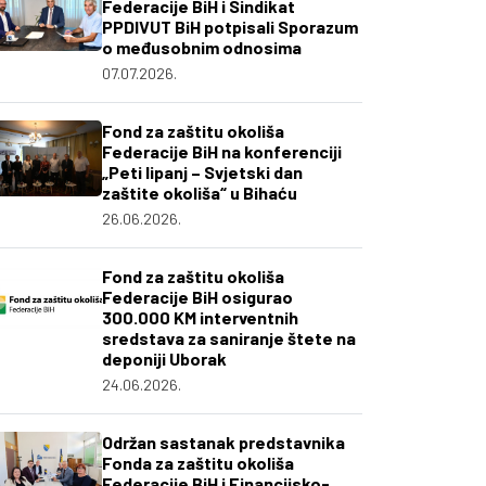
Federacije BiH i Sindikat
PPDIVUT BiH potpisali Sporazum
o međusobnim odnosima
07.07.2026.
Fond za zaštitu okoliša
Federacije BiH na konferenciji
„Peti lipanj – Svjetski dan
zaštite okoliša“ u Bihaću
26.06.2026.
Fond za zaštitu okoliša
Federacije BiH osigurao
300.000 KM interventnih
sredstava za saniranje štete na
deponiji Uborak
24.06.2026.
Održan sastanak predstavnika
Fonda za zaštitu okoliša
Federacije BiH i Financijsko-