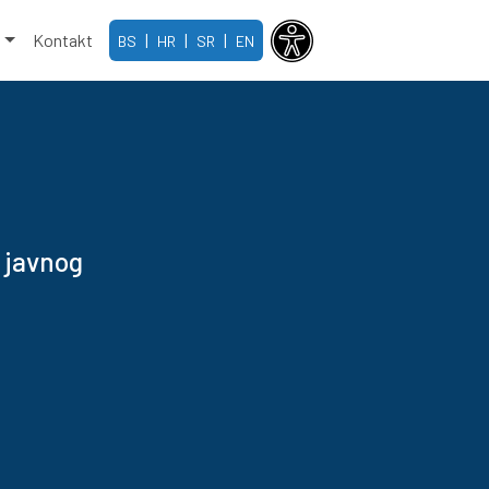
e
Kontakt
|
|
|
BS
HR
SR
EN
 javnog