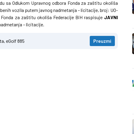
skladu sa Odlukom Upravnog odbora Fonda za zaštitu okoliša
enih vozila putem javnog nadmetanja – licitacije, broj: UO-
r Fonda za zaštitu okoliša Federacije BiH raspisuje
JAVNI
admetanja – licitacije.
ta, eGolf 885
Preuzmi